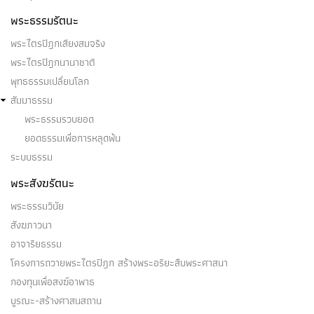
พระธรรมรัตนะ
พระไตรปิฎกเสียงสมจริง
พระไตรปิฎกนานาชาติ
พุทธธรรมเปลี่ยนโลก
สัมมาธรรม
พระธรรมรวบยอด
ยอดธรรมเพื่อการหลุดพ้น
ระบบธรรม
พระสังฆรัตนะ
พระธรรมวินัย
สังฆภาวนา
อาจาริยธรรม
โครงการถวายพระไตรปิฎก สร้างพระอริยะสืบพระศาสนา
กองทุนเพื่อสงฆ์อาพาธ
บูรณะ-สร้างศาสนสถาน