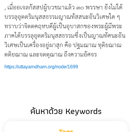
, เมื่ออเจลกัสสปผู้บวชมาแล้ว ๓๐ พรรษา ยังไม่ได้
บรรลุอุตตริมนุสสธรรมญาณทัสสนะอันวิเศษใด ๆ
ทราบว่าจิตตคฤหบดีผู้เป็นอุบาสกของพระผู้มีพระ
ภาคได้บรรลุอุตตริมนุสสธรรมซึ่งเป็นญาณทัศนะอัน
วิเศษเป็นเครื่องอยู่ผาสุก คือ ปฐมฌาณ ทุติยฌาณ
ตติยฌาณ และจตตุฌาณ ถึงความอัศจร
https://uttayarndham.org/node/1699
ค้นหาด้วย Keywords
Tags