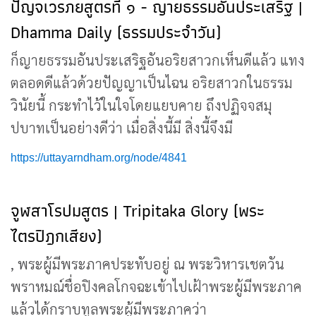
ปัญจเวรภยสูตรที่ ๑ - ญายธรรมอันประเสริฐ |
Dhamma Daily (ธรรมประจำวัน)
ก็ญายธรรมอันประเสริฐอันอริยสาวกเห็นดีแล้ว แทง
ตลอดดีแล้วด้วยปัญญาเป็นไฉน อริยสาวกในธรรม
วินัยนี้ กระทำไว้ในใจโดยแยบคาย ถึงปฏิจจสมุ
ปบาทเป็นอย่างดีว่า เมื่อสิ่งนี้มี สิ่งนี้จึงมี
https://uttayarndham.org/node/4841
จูฬสาโรปมสูตร | Tripitaka Glory (พระ
ไตรปิฎกเสียง)
, พระผู้มีพระภาคประทับอยู่ ณ พระวิหารเชตวัน
พราหมณ์ชื่อปิงคลโกจฉะเข้าไปเฝ้าพระผู้มีพระภาค
แล้วได้กราบทูลพระผู้มีพระภาคว่า