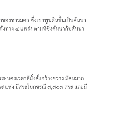
ของชาวมคธ ซึ่งเขาพูนดินขึ้นเป็นคันนา
ดังทาง ๔ แพร่ง ตามที่ซึ่งคันนากับคันนา
ะนครเวสาลีมั่งคั่งกว้างขวาง มีคนมาก
๗๐๗ แห่ง มีสระโบกขรณี ๗,๗๐๗ สระ และมี