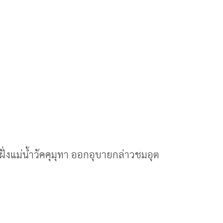
ฝั่งแม่น้ำวัคคุมุทา ออกอุบายกล่าวชมอุต