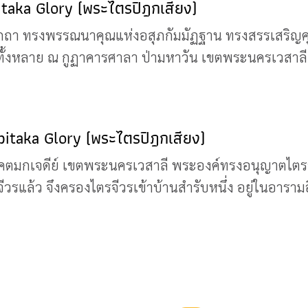
pitaka Glory (พระไตรปิฎกเสียง)
ภกถา ทรงพรรณนาคุณแห่งอสุภกัมมัฏฐาน ทรงสรรเสริญค
ทั้งหลาย ณ กูฏาคารศาลา ป่ามหาวัน เขตพระนครเวสาลี 
ripitaka Glory (พระไตรปิฎกเสียง)
โคตมกเจดีย์ เขตพระนครเวสาลี พระองค์ทรงอนุญาตไตรจีว
แล้ว จึงครองไตรจีวรเข้าบ้านสำรับหนึ่ง อยู่ในอารามอ