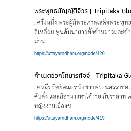
พระพุทธบัญญัติจีวร | Tripitaka Gl
, ครั้งหนึ่ง พระผู้มีพระภาคเสด็จพระพ
สี่เหลี่ยม พูนคันนายาวทั้งด้านยาวและด้า
ผ่าน
https://uttayarndham.org/node/420
กำเนิดชีวกโกมารภัจจ์ | Tripitaka G
, คนมีทรัพย์คณะหนึ่งชาวพระนครราชคฤห์
คับคั่ง และมีอาหารหาได้ง่าย มีปราสาท
หญิงงามเมืองช
https://uttayarndham.org/node/419