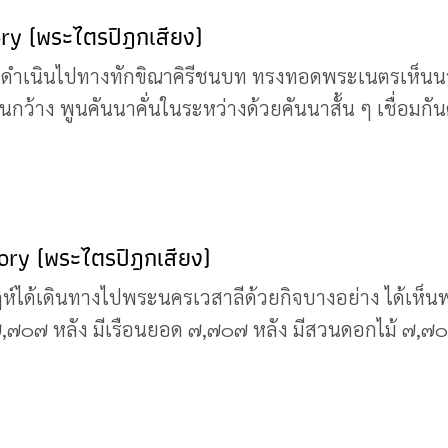
ory (พระไตรปิฎกเสียง)
ุทธดำเนินไปทางทักขิณาคิรีชนบท ทรงทอดพระเนตรเห็นนา
นกว้าง พูนคันนาคั่นในระหว่างด้วยคันนาสั้น ๆ เชื่อมกัน
lory (พระไตรปิฎกเสียง)
ได้เดินทางไปพระนครเวสาลีด้วยกิจบางอย่าง ได้เห็นพร
 ๗,๗๐๗ หลัง มีเรือนยอด ๗,๗๐๗ หลัง มีสวนดอกไม้ ๗,