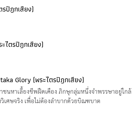
ตรปิฎกเสียง)
ระไตรปิฎกเสียง)
pitaka Glory (พระไตรปิฎกเสียง)
ชนหาเลี้ยงชีพฝืดเคือง ภิกษุกลุ่มหนึ่งจำพรรษาอยู่ใกล้
ุณวิเศษจริง เพื่อไม่ต้องลำบากด้วยบิณฑบาต