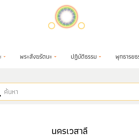
ะ
พระสังฆรัตนะ
ปฏิบัติธรรม
พุทธารยธ
นครเวสาลี