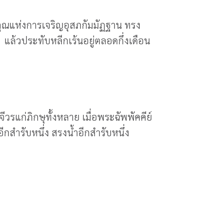
ุณแห่งการเจริญอุสภกัมมัฏฐาน ทรง
แล้วประทับหลีกเร้นอยู่ตลอดกึ่งเดือน
รแก่ภิกษุทั้งหลาย เมื่อพระฉัพพัคคีย์
ีกสำรับหนึ่ง สรงน้ำอีกสำรับหนึ่ง