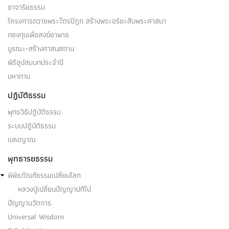
อาจาริยธรรม
โครงการถวายพระไตรปิฎก สร้างพระอริยะสืบพระศาสนา
กองทุนเพื่อสงฆ์อาพาธ
บูรณะ-สร้างศาสนสถาน
พิธีอุปสมบทประจำปี
มหาทาน
ปฏิบัติธรรม
พุทธวิธีปฏิบัติธรรม
ระบบปฏิบัติธรรม
แสงญาณ
พุทธารยธรรม
พิพิธภัณฑ์ธรรมเปลี่ยนโลก
หลวงปู่เปลี่ยนปัญญาปทีโป
ปัญญานวัตการ
Universal Wisdom