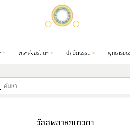
ะ
พระสังฆรัตนะ
ปฏิบัติธรรม
พุทธารยธ
วัสสพลาหกเทวดา