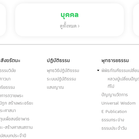
บุคคล
ดูทั้งหมด
สังฆรัตนะ
ปฏิบัติธรรม
พุทธารยธรรม
ธรรมวินัย
พุทธวิธีปฏิบัติธรรม
พิพิธภัณฑ์ธรรมเปลี่ย
ฆภาวนา
ระบบปฏิบัติธรรม
หลวงปู่เปลี่ยนปั
ทีโป
าริยธรรม
แสงญาณ
ปัญญานวัตการ
งการถวายพระ
ปิฎก สร้างพระอริยะ
Universal Wisdom
พระศาสนา
E Publication
ุนเพื่อสงฆ์อาพาธ
ธรรมกระจ่าง
ณะ-สร้างศาสนสถาน
ธรรมประจำวัน
อุปสมบทประจำปี