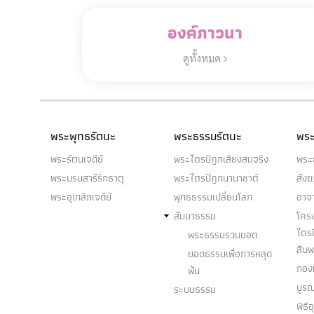
องค์ภาวนา
ดูทั้งหมด
พระพุทธรัตนะ
พระธรรมรัตนะ
พระ
พระรัตนเจดีย์
พระไตรปิฎกเสียงสมจริง
พระ
พระบรมสารีริกธาตุ
พระไตรปิฎกนานาชาติ
สัง
พระอุเทสิกเจดีย์
พุทธธรรมเปลี่ยนโลก
อาจ
สัมมาธรรม
โคร
ไตร
พระธรรมรวบยอด
สืบ
ยอดธรรมเพื่อการหลุด
กองท
พ้น
บูร
ระบบธรรม
พิธี