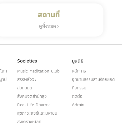
สถานที่
ดูทั้งหมด
Societies
มูลนิธิ
นโลก
Music Meditation Club
หลักการ
ญญาป
สรรพสัจจะ
อุทยานธรรมสามร้อยยอด
สวดมนต์
กิจกรรม
สังคมจิตสำนึกสูง
ติดต่อ
Real Life Dharma
Admin
สุขภาวะสงฆ์และมหาชน
สงเคราะห์โลก