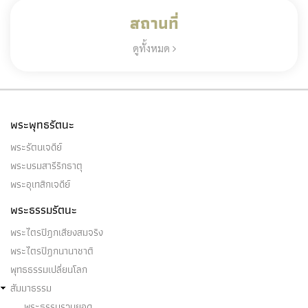
สถานที่
ดูทั้งหมด
พระพุทธรัตนะ
พระรัตนเจดีย์
พระบรมสารีริกธาตุ
พระอุเทสิกเจดีย์
พระธรรมรัตนะ
พระไตรปิฎกเสียงสมจริง
พระไตรปิฎกนานาชาติ
พุทธธรรมเปลี่ยนโลก
สัมมาธรรม
พระธรรมรวบยอด