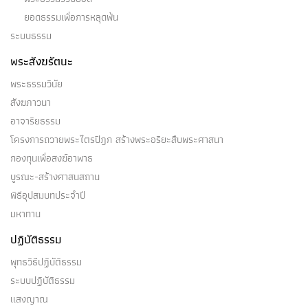
ยอดธรรมเพื่อการหลุดพ้น
ระบบธรรม
พระสังฆรัตนะ
พระธรรมวินัย
สังฆภาวนา
อาจาริยธรรม
โครงการถวายพระไตรปิฎก สร้างพระอริยะสืบพระศาสนา
กองทุนเพื่อสงฆ์อาพาธ
บูรณะ-สร้างศาสนสถาน
พิธีอุปสมบทประจำปี
มหาทาน
ปฏิบัติธรรม
พุทธวิธีปฏิบัติธรรม
ระบบปฏิบัติธรรม
แสงญาณ