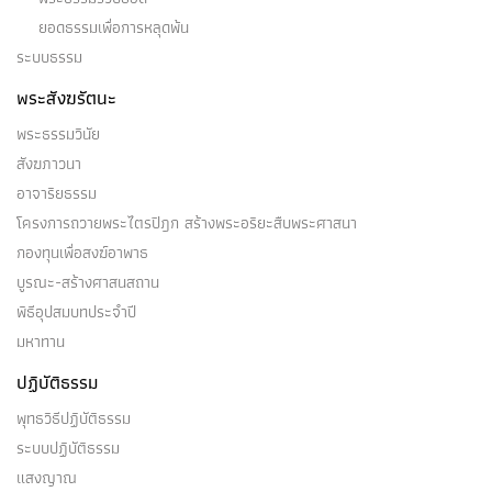
ยอดธรรมเพื่อการหลุดพ้น
ระบบธรรม
พระสังฆรัตนะ
พระธรรมวินัย
สังฆภาวนา
อาจาริยธรรม
โครงการถวายพระไตรปิฎก สร้างพระอริยะสืบพระศาสนา
กองทุนเพื่อสงฆ์อาพาธ
บูรณะ-สร้างศาสนสถาน
พิธีอุปสมบทประจำปี
มหาทาน
ปฏิบัติธรรม
พุทธวิธีปฏิบัติธรรม
ระบบปฏิบัติธรรม
แสงญาณ