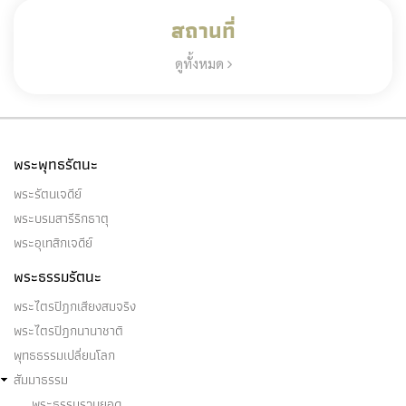
สถานที่
ดูทั้งหมด
พระพุทธรัตนะ
พระรัตนเจดีย์
พระบรมสารีริกธาตุ
พระอุเทสิกเจดีย์
พระธรรมรัตนะ
พระไตรปิฎกเสียงสมจริง
พระไตรปิฎกนานาชาติ
พุทธธรรมเปลี่ยนโลก
สัมมาธรรม
พระธรรมรวบยอด