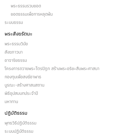
พระธรรมรวบยอด
ยอดธรรมเพื่อการหลุดพ้น
ระบบธรรม
พระสังฆรัตนะ
พระธรรมวินัย
สังฆภาวนา
อาจาริยธรรม
โครงการถวายพระไตรปิฎก สร้างพระอริยะสืบพระศาสนา
กองทุนเพื่อสงฆ์อาพาธ
บูรณะ-สร้างศาสนสถาน
พิธีอุปสมบทประจำปี
มหาทาน
ปฏิบัติธรรม
พุทธวิธีปฏิบัติธรรม
ระบบปฏิบัติธรรม