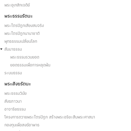
พระอุเทสิกเจดีย์
พระธรรมรัตนะ
พระไตรปิฎกเสียงสมจริง
พระไตรปิฎกนานาชาติ
พุทธธรรมเปลี่ยนโลก
สัมมาธรรม
พระธรรมรวบยอด
ยอดธรรมเพื่อการหลุดพ้น
ระบบธรรม
พระสังฆรัตนะ
พระธรรมวินัย
สังฆภาวนา
อาจาริยธรรม
โครงการถวายพระไตรปิฎก สร้างพระอริยะสืบพระศาสนา
กองทุนเพื่อสงฆ์อาพาธ