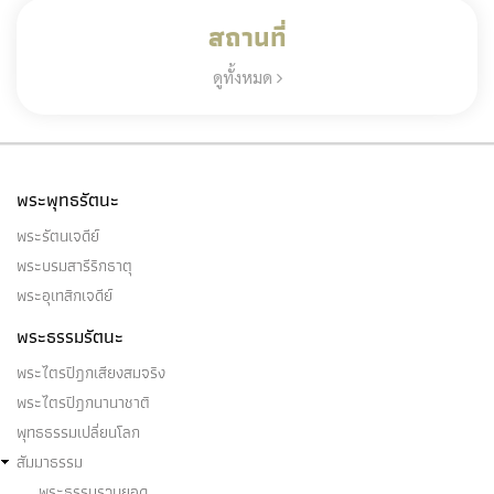
สถานที่
ดูทั้งหมด
พระพุทธรัตนะ
พระรัตนเจดีย์
พระบรมสารีริกธาตุ
พระอุเทสิกเจดีย์
พระธรรมรัตนะ
พระไตรปิฎกเสียงสมจริง
พระไตรปิฎกนานาชาติ
พุทธธรรมเปลี่ยนโลก
สัมมาธรรม
พระธรรมรวบยอด