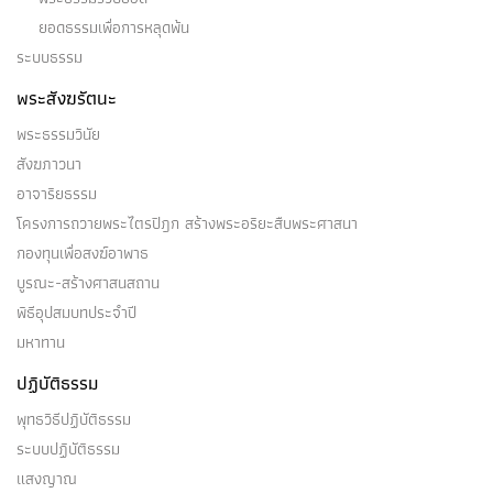
ยอดธรรมเพื่อการหลุดพ้น
ระบบธรรม
พระสังฆรัตนะ
พระธรรมวินัย
สังฆภาวนา
อาจาริยธรรม
โครงการถวายพระไตรปิฎก สร้างพระอริยะสืบพระศาสนา
กองทุนเพื่อสงฆ์อาพาธ
บูรณะ-สร้างศาสนสถาน
พิธีอุปสมบทประจำปี
มหาทาน
ปฏิบัติธรรม
พุทธวิธีปฏิบัติธรรม
ระบบปฏิบัติธรรม
แสงญาณ