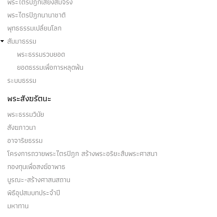
พระไตรปิฎกเสียงสมจริง
พระไตรปิฎกนานาชาติ
พุทธธรรมเปลี่ยนโลก
สัมมาธรรม
พระธรรมรวบยอด
ยอดธรรมเพื่อการหลุดพ้น
ระบบธรรม
พระสังฆรัตนะ
พระธรรมวินัย
สังฆภาวนา
อาจาริยธรรม
โครงการถวายพระไตรปิฎก สร้างพระอริยะสืบพระศาสนา
กองทุนเพื่อสงฆ์อาพาธ
บูรณะ-สร้างศาสนสถาน
พิธีอุปสมบทประจำปี
มหาทาน