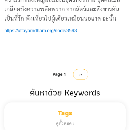
เกลียดชังความพลัดพราก จากสัตว์และสังขารอัน
เป็นที่รัก พึงเที่ยวไปผู้เดียวเหมือนนอแรด ฉะนั้น
https://uttayarndham.org/node/3593
Pagination
Page 1
Next
››
page
ค้นหาด้วย Keywords
Tags
ดูทั้งหมด