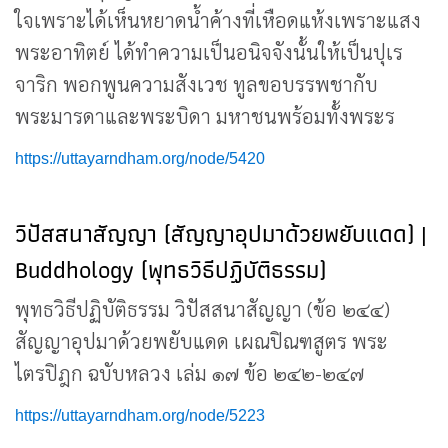
ใจเพราะได้เห็นหยาดน้ำค้างที่เหือดแห้งเพราะแสง
พระอาทิตย์ ได้ทำความเป็นอนิจจังนั้นให้เป็นปุเร
จาริก พอกพูนความสังเวช ทูลขอบรรพชากับ
พระมารดาและพระบิดา มหาชนพร้อมทั้งพระร
https://uttayarndham.org/node/5420
วิปัสสนาสัญญา (สัญญาอุปมาด้วยพยับแดด) |
Buddhology (พุทธวิธีปฏิบัติธรรม)
พุทธวิธีปฏิบัติธรรม วิปัสสนาสัญญา (ข้อ ๒๔๔)
สัญญาอุปมาด้วยพยับแดด เผณปิณฑสูตร พระ
ไตรปิฎก ฉบับหลวง เล่ม ๑๗ ข้อ ๒๔๒-๒๔๗
https://uttayarndham.org/node/5223