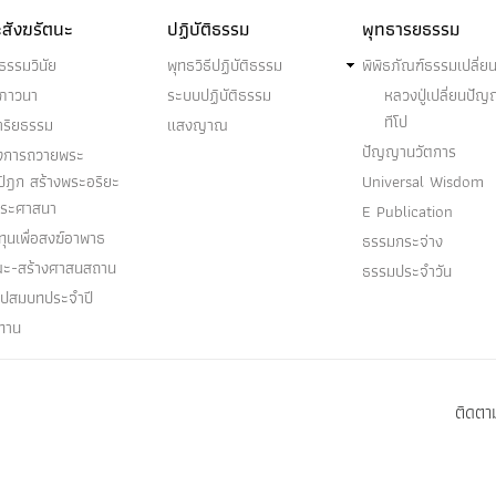
สังฆรัตนะ
ปฏิบัติธรรม
พุทธารยธรรม
ธรรมวินัย
พุทธวิธีปฏิบัติธรรม
พิพิธภัณฑ์ธรรมเปลี่ย
ฆภาวนา
ระบบปฏิบัติธรรม
หลวงปู่เปลี่ยนปั
ทีโป
าริยธรรม
แสงญาณ
ปัญญานวัตการ
งการถวายพระ
ปิฎก สร้างพระอริยะ
Universal Wisdom
พระศาสนา
E Publication
ุนเพื่อสงฆ์อาพาธ
ธรรมกระจ่าง
ณะ-สร้างศาสนสถาน
ธรรมประจำวัน
อุปสมบทประจำปี
ทาน
ติดตาม