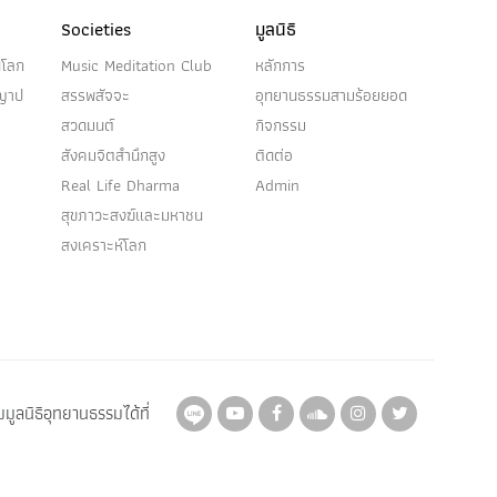
Societies
มูลนิธิ
นโลก
Music Meditation Club
หลักการ
ญญาป
สรรพสัจจะ
อุทยานธรรมสามร้อยยอด
สวดมนต์
กิจกรรม
สังคมจิตสำนึกสูง
ติดต่อ
Real Life Dharma
Admin
สุขภาวะสงฆ์และมหาชน
สงเคราะห์โลก
มูลนิธิอุทยานธรรมได้ที่
Here
Here
Here
Here
Here
Here