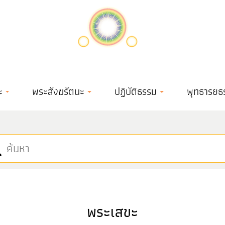
ะ
พระสังฆรัตนะ
ปฏิบัติธรรม
พุทธารยธ
พระเสขะ