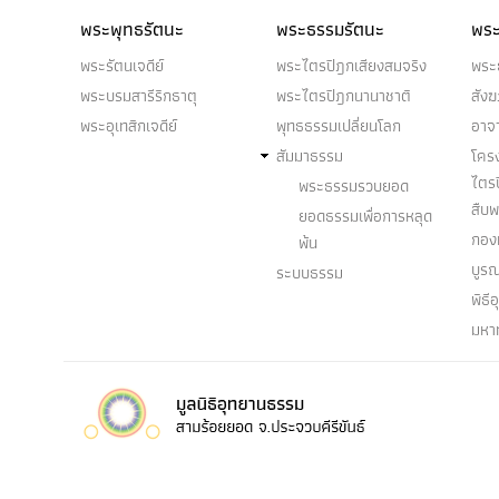
พระพุทธรัตนะ
พระธรรมรัตนะ
พระ
พระรัตนเจดีย์
พระไตรปิฎกเสียงสมจริง
พระ
พระบรมสารีริกธาตุ
พระไตรปิฎกนานาชาติ
สัง
พระอุเทสิกเจดีย์
พุทธธรรมเปลี่ยนโลก
อาจ
สัมมาธรรม
โคร
ไตร
พระธรรมรวบยอด
สืบ
ยอดธรรมเพื่อการหลุด
กองท
พ้น
บูร
ระบบธรรม
พิธี
มหา