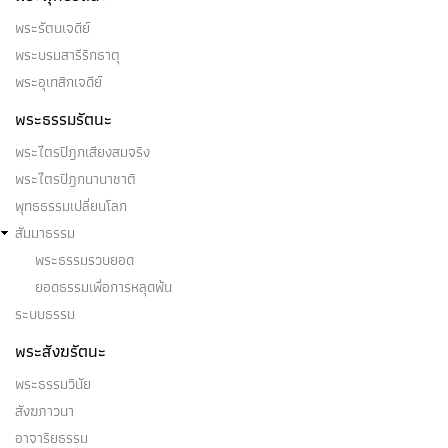
พระรัตนเจดีย์
พระบรมสารีริกธาตุ
พระอุเทสิกเจดีย์
พระธรรมรัตนะ
พระไตรปิฎกเสียงสมจริง
พระไตรปิฎกนานาชาติ
พุทธธรรมเปลี่ยนโลก
สัมมาธรรม
พระธรรมรวบยอด
ยอดธรรมเพื่อการหลุดพ้น
ระบบธรรม
พระสังฆรัตนะ
พระธรรมวินัย
สังฆภาวนา
อาจาริยธรรม