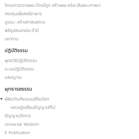
โครงการถวายพระไตรปิฎก สร้างพระอริยะสืบพระศาสนา
กองทุนเพื่อสงฆ์อาพาธ
บูรณะ-สร้างศาสนสถาน
พิธีอุปสมบทประจำปี
มหาทาน
ปฏิบัติธรรม
พุทธวิธีปฏิบัติธรรม
ระบบปฏิบัติธรรม
แสงญาณ
พุทธารยธรรม
พิพิธภัณฑ์ธรรมเปลี่ยนโลก
หลวงปู่เปลี่ยนปัญญาปทีโป
ปัญญานวัตการ
Universal Wisdom
E Publication