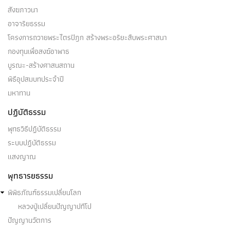
สังฆภาวนา
อาจาริยธรรม
โครงการถวายพระไตรปิฎก สร้างพระอริยะสืบพระศาสนา
กองทุนเพื่อสงฆ์อาพาธ
บูรณะ-สร้างศาสนสถาน
พิธีอุปสมบทประจำปี
มหาทาน
ปฏิบัติธรรม
พุทธวิธีปฏิบัติธรรม
ระบบปฏิบัติธรรม
แสงญาณ
พุทธารยธรรม
พิพิธภัณฑ์ธรรมเปลี่ยนโลก
หลวงปู่เปลี่ยนปัญญาปทีโป
ปัญญานวัตการ