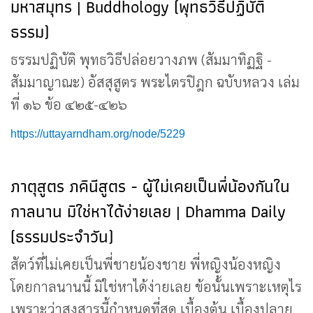
มหาสมุทร | Buddhology (พุทธวิธีปฏิบัติ
ธรรม)
ธรรมปฏิบัติ พุทธวิธีปล่อยวางภพ (สัมมาทิฏฐิ -
สัมมาญาณะ) อัสสุสูตร พระไตรปิฎก ฉบับหลวง เล่ม
ที่ ๑๖ ข้อ ๔๒๕-๔๒๖
https://uttayarndham.org/node/5229
ภาตุสูตร ภคินีสูตร - ผู้ไม่เคยเป็นพี่น้องกันใน
กาลนาน มิใช่หาได้ง่ายเลย | Dhamma Daily
(ธรรมประจำวัน)
สัตว์ที่ไม่เคยเป็นพี่ชายน้องชาย พี่หญิงน้องหญิง
โดยกาลนานนี้ มิใช่หาได้ง่ายเลย ข้อนั้นเพราะเหตุไร
เพราะว่าสงสารนี้กำหนดที่สุด เบื้องต้น เบื้องปลาย