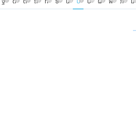
ฐ
ด
ต
ถ
ท
ธ
น
บ
ป
ผ
พ
ภ
ม
1
3
7
3
30
19
12
1
34
3
12
12
2