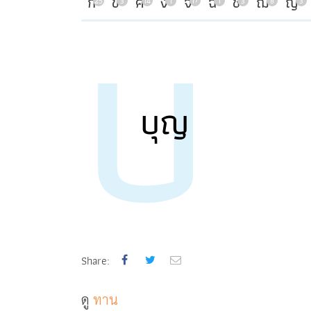
บ
ก
ข
ค
ง
จ
ฉ
ช
ฌ
ญ
25
3
14
1
17
1
3
8
3
บุญ
Share:
ดู
ทาน