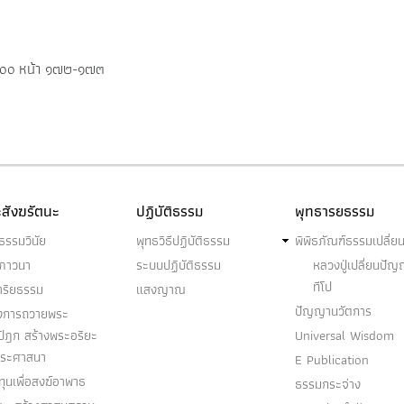
่ ๒๐๐ หน้า ๑๗๒-๑๗๓
สังฆรัตนะ
ปฏิบัติธรรม
พุทธารยธรรม
ธรรมวินัย
พุทธวิธีปฏิบัติธรรม
พิพิธภัณฑ์ธรรมเปลี่ย
ฆภาวนา
ระบบปฏิบัติธรรม
หลวงปู่เปลี่ยนปั
ทีโป
าริยธรรม
แสงญาณ
ปัญญานวัตการ
งการถวายพระ
ปิฎก สร้างพระอริยะ
Universal Wisdom
พระศาสนา
E Publication
ุนเพื่อสงฆ์อาพาธ
ธรรมกระจ่าง