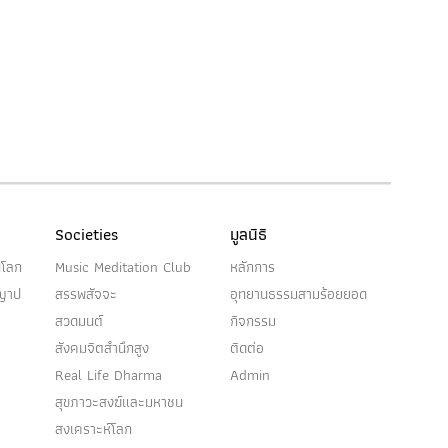
Societies
มูลนิธิ
นโลก
Music Meditation Club
หลักการ
ญญาป
สรรพสัจจะ
อุทยานธรรมสามร้อยยอด
สวดมนต์
กิจกรรม
สังคมจิตสำนึกสูง
ติดต่อ
Real Life Dharma
Admin
สุขภาวะสงฆ์และมหาชน
สงเคราะห์โลก