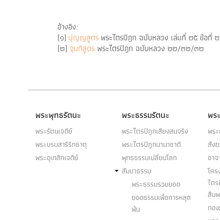
อ้างอิง:
(๑)
ปุญญสูตร
พระไตรปิฎก ฉบับหลวง เล่มที่ ๒๕ ข้อที
(๒)
จุนทิสูตร
พระไตรปิฎก ฉบับหลวง ๒๒/๓๒/๓๒
พระพุทธรัตนะ
พระธรรมรัตนะ
พระ
พระรัตนเจดีย์
พระไตรปิฎกเสียงสมจริง
พระ
พระบรมสารีริกธาตุ
พระไตรปิฎกนานาชาติ
สัง
พระอุเทสิกเจดีย์
พุทธธรรมเปลี่ยนโลก
อาจ
สัมมาธรรม
โคร
ไตร
พระธรรมรวบยอด
สืบ
ยอดธรรมเพื่อการหลุด
กองท
พ้น