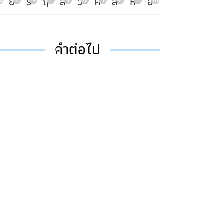
ย
ร
ฤ
ล
ว
ศ
ส
ห
อ
4
2
13
1
5
26
5
80
1
111
คำต่อไป