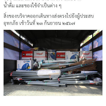
น้ำดื่ม และของใช้จำเป็นต่าง ๆ
สิ่งของบริจาคออกเดินทางส่งตรงไปยังผู้ประสบ
อุทกภัย เช้าวันที่ ๒๓ กันยายน ๒๕๖๗