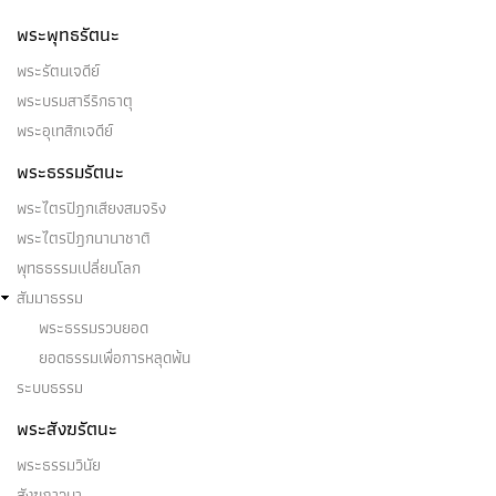
พระพุทธรัตนะ
พระรัตนเจดีย์
พระบรมสารีริกธาตุ
พระอุเทสิกเจดีย์
พระธรรมรัตนะ
พระไตรปิฎกเสียงสมจริง
พระไตรปิฎกนานาชาติ
พุทธธรรมเปลี่ยนโลก
สัมมาธรรม
พระธรรมรวบยอด
ยอดธรรมเพื่อการหลุดพ้น
ระบบธรรม
พระสังฆรัตนะ
พระธรรมวินัย
สังฆภาวนา