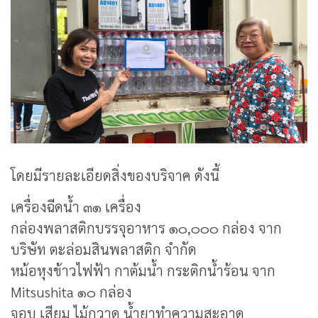
โดยมีรายละเอียดสิ่งของบริจาค ดังนี้
เครื่องฉีดน้ำ ๓๑ เครื่อง
กล่องพลาสติกบรรจุอาหาร ๑๐,๐๐๐ กล่อง จาก
บริษัท ตะล่อมสินพลาสติก จำกัด
หม้อหุงข้าวไฟฟ้า กาต้มน้ำ กระติกน้ำร้อน จาก
Mitsushita ๑๐ กล่อง
จอบ เสียม ไม้กวาด น้ำยาทำความสะอาด