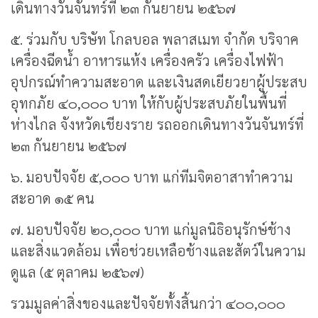
เดินทางวันจันทร์ที่ ๒๓ กันยายน ๒๕๖๗
๕. ร่วมกับ บริษัท โกลบอล พลาสเมท จำกัด บริจาค
เครื่องฉีดน้ำ อาหารแห้ง เครื่องครัว เครื่องไฟฟ้า
อุปกรณ์ทำความสะอาด และเงินสดเยียวยาผู้ประสบ
อุทกภัย ๔๐,๐๐๐ บาท ให้กับผู้ประสบภัยในพื้นที่
ห่างไกล จังหวัดเชียงราย รถออกเดินทางวันจันทร์ที่
๒๓ กันยายน ๒๕๖๗
๖. มอบปัจจัย ๕,๐๐๐ บาท แก่ทีมจิตอาสาทำความ
สะอาด ๑๕ คน
๗. มอบปัจจัย ๒๐,๐๐๐ บาท แก่มูลนิธิอนุรักษ์ช้าง
และสิ่งแวดล้อม เพื่อช่วยเหลือช้างและสัตว์ในความ
ดูแล (๕ ตุลาคม ๒๕๖๗)
รวมมูลค่าสิ่งของและปัจจัยทั้งสิ้นกว่า ๔๐๐,๐๐๐