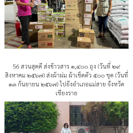
56 สวนสุดดี ส่งข้าวสาร ๑,๔๐๐ ถุง (วันที่ ๒๙
สิงหาคม ๒๕๖๗) ส่งผ้าผ่ม ผ้าเช็ดตัว ๕๐๐ ชุด (วันที่
๑๓ กันยายน ๒๕๖๗) ไปยังอำเภอแม่สาย จังหวัด
เชียงราย