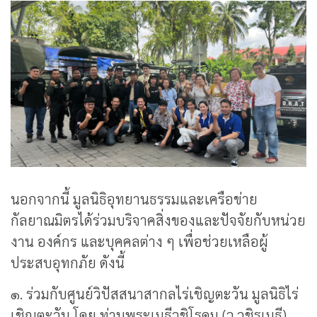
นอกจากนี้ มูลนิธิอุทยานธรรมและเครือข่าย
กัลยาณมิตรได้ร่วมบริจาคสิ่งของและปัจจัยกับหน่วย
งาน องค์กร และบุคคลต่าง ๆ เพื่อช่วยเหลือผู้
ประสบอุทกภัย ดังนี้
๑. ร่วมกับศูนย์วิปัสสนาสากลไร่เชิญตะวัน มูลนิธิไร่
เชิญตะวัน โดย ท่านพระเมธีวชิโรดม (ว.วชิรเมธี)