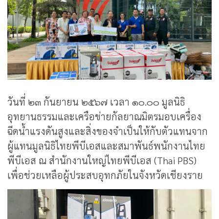
วันที่ ๒๓ กันยายน ๒๕๖๗ เวลา ๑๐.๐๐ มูลนิธิ
อุทยานธรรมและเครือข่ายกัลยาณมิตรมอบเครื่อง
ฉีดน้ำแรงดันสูงและสิ่งของจำเป็นให้กับตัวแทนจาก
ผู้แทนมูลนิธิไทยพีบีเอสและสมาพันธ์พนักงานไทย
พีบีเอส ณ สำนักงานใหญ่ไทยพีบีเอส (Thai PBS)
เพื่อช่วยเหลือผู้ประสบอุทกภัยในจังหวัดเชียงราย