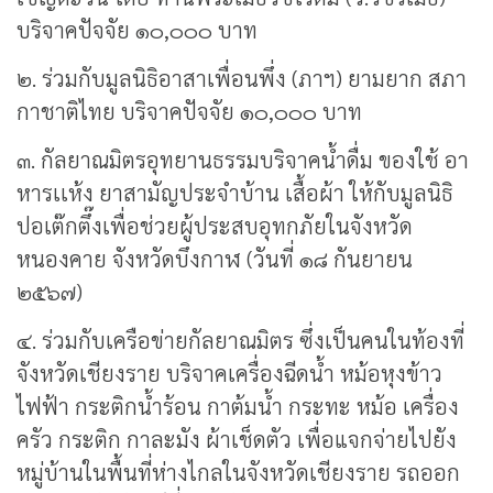
บริจาคปัจจัย ๑๐,๐๐๐ บาท
๒. ร่วมกับมูลนิธิอาสาเพื่อนพึ่ง (ภาฯ) ยามยาก สภา
กาชาติไทย บริจาคปัจจัย ๑๐,๐๐๐ บาท
๓. กัลยาณมิตรอุทยานธรรมบริจาคน้ำดื่ม ของใช้ อา
หารเเห้ง ยาสามัญประจำบ้าน เสื้อผ้า ให้กับมูลนิธิ
ปอเต๊กตึ๊งเพื่อช่วยผู้ประสบอุทกภัยในจังหวัด
หนองคาย จังหวัดบึงกาฬ (วันที่ ๑๘ กันยายน
๒๕๖๗)
๔. ร่วมกับเครือข่ายกัลยาณมิตร ซึ่งเป็นคนในท้องที่
จังหวัดเชียงราย บริจาคเครื่องฉีดน้ำ หม้อหุงข้าว
ไฟฟ้า กระติกน้ำร้อน กาต้มน้ำ กระทะ หม้อ เครื่อง
ครัว กระติก กาละมัง ผ้าเช็ดตัว เพื่อแจกจ่ายไปยัง
หมู่บ้านในพื้นที่ห่างไกลในจังหวัดเชียงราย รถออก