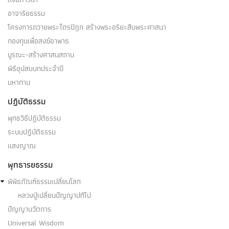
อาจาริยธรรม
โครงการถวายพระไตรปิฎก สร้างพระอริยะสืบพระศาสนา
กองทุนเพื่อสงฆ์อาพาธ
บูรณะ-สร้างศาสนสถาน
พิธีอุปสมบทประจำปี
มหาทาน
ปฏิบัติธรรม
พุทธวิธีปฏิบัติธรรม
ระบบปฏิบัติธรรม
แสงญาณ
พุทธารยธรรม
พิพิธภัณฑ์ธรรมเปลี่ยนโลก
หลวงปู่เปลี่ยนปัญญาปทีโป
ปัญญานวัตการ
Universal Wisdom