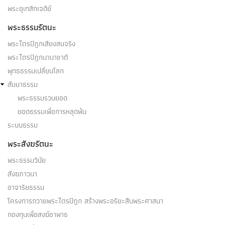
พระอุเทสิกเจดีย์
พระธรรมรัตนะ
พระไตรปิฎกเสียงสมจริง
พระไตรปิฎกนานาชาติ
พุทธธรรมเปลี่ยนโลก
สัมมาธรรม
พระธรรมรวบยอด
ยอดธรรมเพื่อการหลุดพ้น
ระบบธรรม
พระสังฆรัตนะ
พระธรรมวินัย
สังฆภาวนา
อาจาริยธรรม
โครงการถวายพระไตรปิฎก สร้างพระอริยะสืบพระศาสนา
กองทุนเพื่อสงฆ์อาพาธ