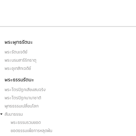
พระพุทธรัตนะ
พระรัตนเจดีย์
พระบรมสารีริกธาตุ
พระอุเทสิกเจดีย์
พระธรรมรัตนะ
พระไตรปิฎกเสียงสมจริง
พระไตรปิฎกนานาชาติ
พุทธธรรมเปลี่ยนโลก
สัมมาธรรม
พระธรรมรวบยอด
ยอดธรรมเพื่อการหลุดพ้น