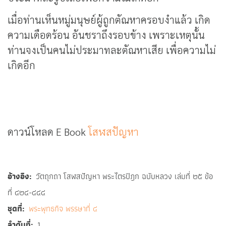
เมื่อท่านเห็นหมู่มนุษย์ผู้ถูกตัณหาครอบงำแล้ว เกิด
ความเดือดร้อน อันชราถึงรอบข้าง เพราะเหตุนั้น
ท่านจงเป็นคนไม่ประมาทละตัณหาเสีย เพื่อความไม่
เกิดอีก
ดาวน์โหลด E Book
โสฬสปัญหา
อ้างอิง
วัตถุกถา โสฬสปัญหา พระไตรปิฎก ฉบับหลวง เล่มที่ ๒๕ ข้อ
ที่ ๔๒๔-๔๔๔
ชุดที่
พระพุทธกิจ พรรษาที่ ๔
ลำดับที่
1