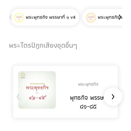
‹
›
พระพุทธกิจ พรรษาที่ ๑ v4
พระพุทธกิจ พรรษา
พระไตรปิฎกเสียงชุดอื่นๆ
พระพุทธกิจ
‹
›
พุทธกิจ พรรษา
๔๑-๔๕