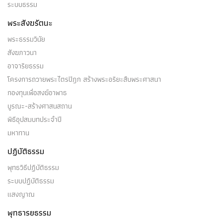
ระบบธรรม
พระสังฆรัตนะ
พระธรรมวินัย
สังฆภาวนา
อาจาริยธรรม
โครงการถวายพระไตรปิฎก สร้างพระอริยะสืบพระศาสนา
กองทุนเพื่อสงฆ์อาพาธ
บูรณะ-สร้างศาสนสถาน
พิธีอุปสมบทประจำปี
มหาทาน
ปฏิบัติธรรม
พุทธวิธีปฏิบัติธรรม
ระบบปฏิบัติธรรม
แสงญาณ
พุทธารยธรรม