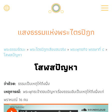
Skip
to
main
content
แสงธรรมแห่งพระไตรปิฎก
Breadcrumb
พระธรรมรัตนะ
พระไตรปิฎกเสียงสมจริง
พระพุทธกิจ พรรษาที่ ๔
โสฬสปัญหา
โสฬสปัญหา
ว่าด้วย
ธรรมเป็นเหตุให้ถึงฝั่ง
เหตุการณ์
พระพุทธเจ้าตอบปัญหาเรื่องธรรมอันเป็นเหตุให้ถึงฝั่งแก่
พราหมณ์ 16 คน