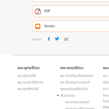
PDF
iBooks
Share:
พระพุทธรัตนะ
พระธรรมรัตนะ
พระ
พระรัตนเจดีย์
พระไตรปิฎกเสียงสมจริง
พระ
พระบรมสารีริกธาตุ
พระไตรปิฎกนานาชาติ
สัง
พระอุเทสิกเจดีย์
พุทธธรรมเปลี่ยนโลก
อาจ
สัมมาธรรม
โคร
ไตร
พระธรรมรวบยอด
สืบ
ยอดธรรมเพื่อการหลุด