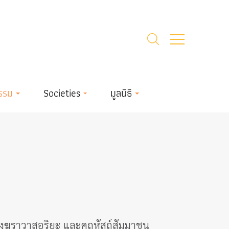
รรม
Societies
มูลนิธิ
ฆราวาสอริยะ และคฤหัสถ์สัมมาชน