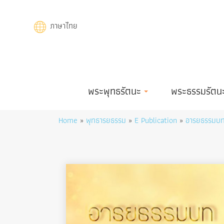
Skip
to
ภาษาไทย
main
content
Main
พระพุทธรัตนะ
พระธรรมรัตน
navigation
Breadcrumb
Home
พุทธารยธรรม
E Publication
อารยธรรมบท 