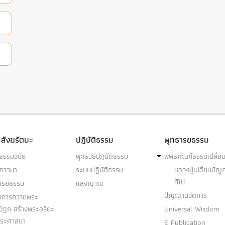
สังฆรัตนะ
ปฏิบัติธรรม
พุทธารยธรรม
ธรรมวินัย
พุทธวิธีปฏิบัติธรรม
พิพิธภัณฑ์ธรรมเปลี่ย
ฆภาวนา
ระบบปฏิบัติธรรม
หลวงปู่เปลี่ยนปั
ทีโป
าริยธรรม
แสงญาณ
ปัญญานวัตการ
งการถวายพระ
ปิฎก สร้างพระอริยะ
Universal Wisdom
พระศาสนา
E Publication