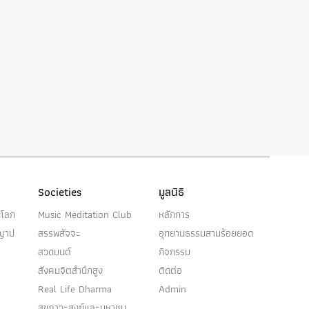
Societies
มูลนิธิ
นโลก
Music Meditation Club
หลักการ
ญญาป
สรรพสัจจะ
อุทยานธรรมสามร้อยยอด
สวดมนต์
กิจกรรม
สังคมจิตสำนึกสูง
ติดต่อ
Real Life Dharma
Admin
สุขภาวะสงฆ์และมหาชน