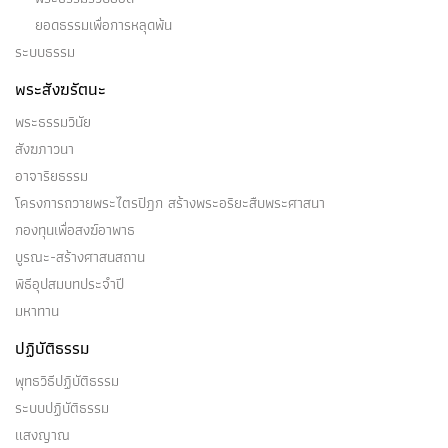
ยอดธรรมเพื่อการหลุดพ้น
ระบบธรรม
พระสังฆรัตนะ
พระธรรมวินัย
สังฆภาวนา
อาจาริยธรรม
โครงการถวายพระไตรปิฎก สร้างพระอริยะสืบพระศาสนา
กองทุนเพื่อสงฆ์อาพาธ
บูรณะ-สร้างศาสนสถาน
พิธีอุปสมบทประจำปี
มหาทาน
ปฏิบัติธรรม
พุทธวิธีปฏิบัติธรรม
ระบบปฏิบัติธรรม
แสงญาณ