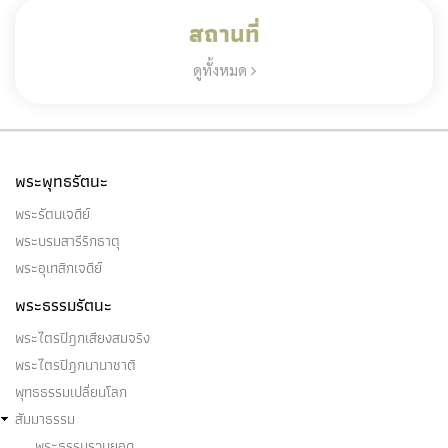
สถานที่
ดูทั้งหมด
พระพุทธรัตนะ
พระรัตนเจดีย์
พระบรมสารีริกธาตุ
พระอุเทสิกเจดีย์
พระธรรมรัตนะ
พระไตรปิฎกเสียงสมจริง
พระไตรปิฎกนานาชาติ
พุทธธรรมเปลี่ยนโลก
สัมมาธรรม
พระธรรมรวบยอด