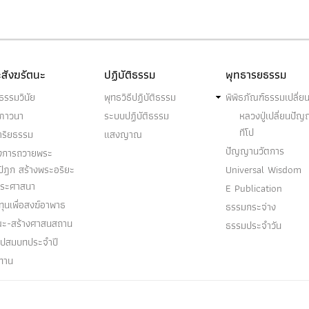
สังฆรัตนะ
ปฏิบัติธรรม
พุทธารยธรรม
ธรรมวินัย
พุทธวิธีปฏิบัติธรรม
พิพิธภัณฑ์ธรรมเปลี่ย
ฆภาวนา
ระบบปฏิบัติธรรม
หลวงปู่เปลี่ยนปั
ทีโป
าริยธรรม
แสงญาณ
ปัญญานวัตการ
งการถวายพระ
ปิฎก สร้างพระอริยะ
Universal Wisdom
พระศาสนา
E Publication
ุนเพื่อสงฆ์อาพาธ
ธรรมกระจ่าง
ณะ-สร้างศาสนสถาน
ธรรมประจำวัน
อุปสมบทประจำปี
ทาน