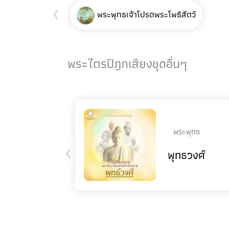
‹
พระพุทธเจ้าโปรดพระโพธิสัตว์
พระไตรปิฎกเสียงชุดอื่นๆ
พระพุทธ
‹
พุทธวงศ์