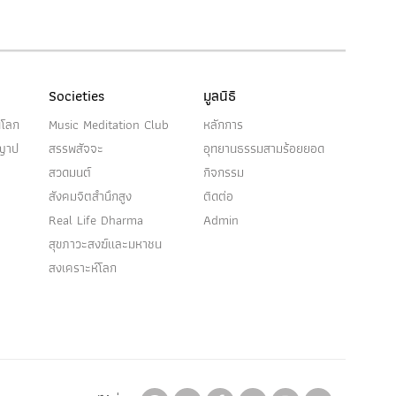
Societies
มูลนิธิ
นโลก
Music Meditation Club
หลักการ
ญญาป
สรรพสัจจะ
อุทยานธรรมสามร้อยยอด
สวดมนต์
กิจกรรม
สังคมจิตสำนึกสูง
ติดต่อ
Real Life Dharma
Admin
สุขภาวะสงฆ์และมหาชน
สงเคราะห์โลก