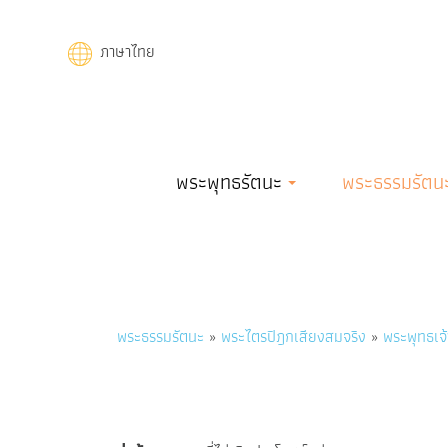
Skip
to
ภาษาไทย
main
content
Main
พระพุทธรัตนะ
พระธรรมรัตน
navigation
Breadcrumb
พระธรรมรัตนะ
พระไตรปิฎกเสียงสมจริง
พระพุทธเจ้