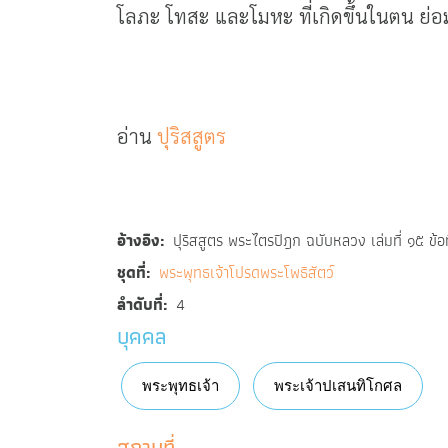
โลภะ โทสะ และโมหะ ที่เกิดขึ้นในตน ย่อ
อ่าน
ปุริสสูตร
อ้างอิง
ปุริสสูตร พระไตรปิฎก ฉบับหลวง เล่มที่ ๑๕ ข
ชุดที่
พระพุทธเจ้าโปรดพระโพธิสัตว์
ลำดับที่
4
บุคคล
พระพุทธเจ้า
พระเจ้าปเสนทิโกศล
สถานที่