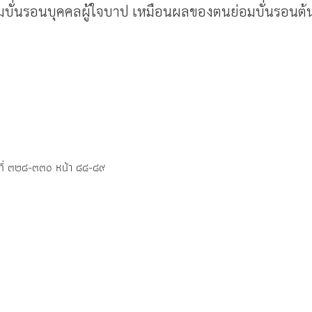
มบั่นรอนบุคคลผู้ใจบาป เหมือนผลของตนย่อมบั่นรอนต้นเต
้อที่ ๓๒๘-๓๓๐ หน้า ๘๘-๘๙