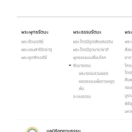
พระพุทธรัตนะ
พระธรรมรัตนะ
พระ
พระรัตนเจดีย์
พระไตรปิฎกเสียงสมจริง
พระ
พระบรมสารีริกธาตุ
พระไตรปิฎกนานาชาติ
สัง
พระอุเทสิกเจดีย์
พุทธธรรมเปลี่ยนโลก
อาจ
สัมมาธรรม
โคร
ไตร
พระธรรมรวบยอด
สืบ
ยอดธรรมเพื่อการหลุด
กองท
พ้น
บูร
ระบบธรรม
พิธี
มหา