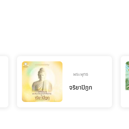
พระพุทธ
จริยาปิฎก