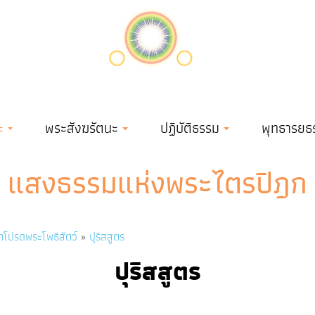
ะ
พระสังฆรัตนะ
ปฏิบัติธรรม
พุทธารยธ
แสงธรรมแห่งพระไตรปิฎก
าโปรดพระโพธิสัตว์
ปุริสสูตร
ปุริสสูตร