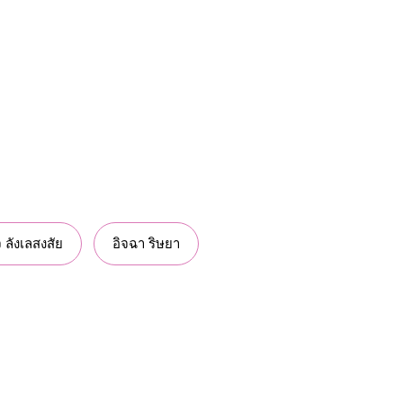
จ ลังเลสงสัย
อิจฉา ริษยา