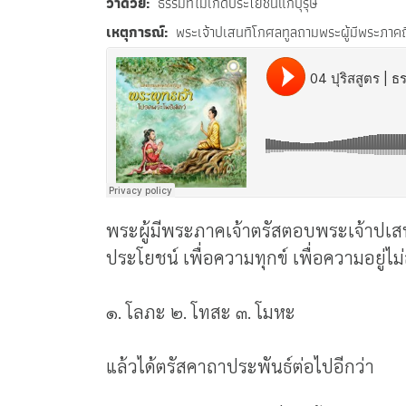
ว่าด้วย
ธรรมที่ไม่เกิดประโยชน์แก่บุรุษ
เหตุการณ์
พระเจ้าปเสนทิโกศลทูลถามพระผู้มีพระภาคถึ
พระผู้มีพระภาคเจ้าตรัสตอบพระเจ้าปเสนทิ
ประโยชน์ เพื่อความทุกข์ เพื่อความอยู่ไม
๑. โลภะ ๒. โทสะ ๓. โมหะ
แล้วได้ตรัสคาถาประพันธ์ต่อไปอีกว่า