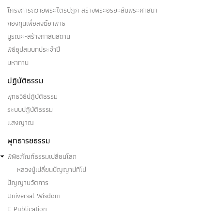
โครงการถวายพระไตรปิฎก สร้างพระอริยะสืบพระศาสนา
กองทุนเพื่อสงฆ์อาพาธ
บูรณะ-สร้างศาสนสถาน
พิธีอุปสมบทประจำปี
มหาทาน
ปฏิบัติธรรม
พุทธวิธีปฏิบัติธรรม
ระบบปฏิบัติธรรม
แสงญาณ
พุทธารยธรรม
พิพิธภัณฑ์ธรรมเปลี่ยนโลก
หลวงปู่เปลี่ยนปัญญาปทีโป
ปัญญานวัตการ
Universal Wisdom
E Publication