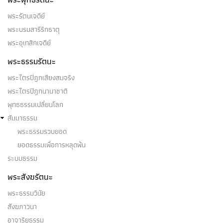
พระรัตนเจดีย์
พระบรมสารีริกธาตุ
พระอุเทสิกเจดีย์
พระธรรมรัตนะ
พระไตรปิฎกเสียงสมจริง
พระไตรปิฎกนานาชาติ
พุทธธรรมเปลี่ยนโลก
สัมมาธรรม
พระธรรมรวบยอด
ยอดธรรมเพื่อการหลุดพ้น
ระบบธรรม
พระสังฆรัตนะ
พระธรรมวินัย
สังฆภาวนา
อาจาริยธรรม