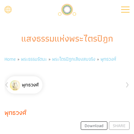
Skip
to
main
content
แสงธรรมแห่งพระไตรปิฎก
Breadcrumb
Home
พระธรรมรัตนะ
พระไตรปิฎกเสียงสมจริง
พุทธวงศ์
‹
›
พุทธวงศ์
พุทธวงศ์
Download
SHARE