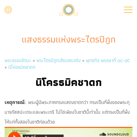
Skip
to
main
content
แสงธรรมแห่งพระไตรปิฎก
Breadcrumb
พระธรรมรัตนะ
พระไตรปิฎกเสียงสมจริง
พุทธกิจ พรรษาที่ ๑๔-๑๕
นิโครธมิคชาดก
นิโครธมิคชาดก
เหตุการณ์
พระผู้มีพระภาคทรงแสดงชาดกว่า ทรงเป็นที่พึ่งของพระกุ
มารกัสสปะเถระและพระเถรี ไม่ใช่เพียงในชาตินี้เท่านั้น แต่ทรงเป็นที่พึ่ง
ให้แก่ทั้งสองในชาติก่อนด้วย