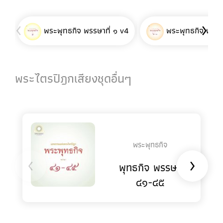
‹
›
พระพุทธกิจ พรรษาที่ ๑ v4
พระพุทธกิจ พรรษา
พระไตรปิฎกเสียงชุดอื่นๆ
พระพุทธกิจ
‹
›
พุทธกิจ พรรษา
๔๑-๔๕