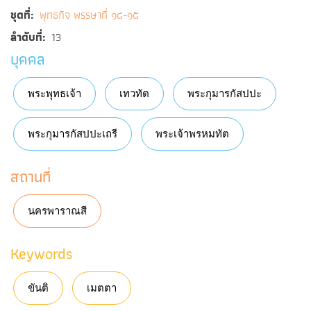
ชุดที่
พุทธกิจ พรรษาที่ ๑๔-๑๕
ลำดับที่
13
บุคคล
พระพุทธเจ้า
เทวทัต
พระกุมารกัสปปะ
พระกุมารกัสปปะเถรี
พระเจ้าพรหมทัต
สถานที่
นครพาราณสี
Keywords
ขันติ
เมตตา