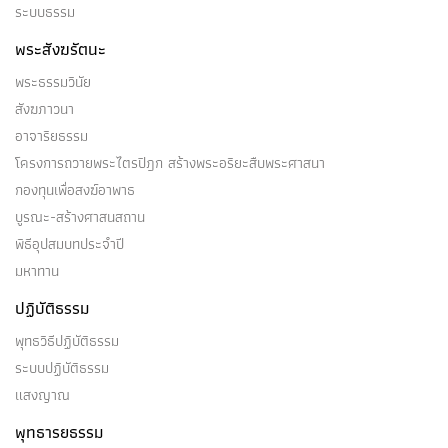
ระบบธรรม
พระสังฆรัตนะ
พระธรรมวินัย
สังฆภาวนา
อาจาริยธรรม
โครงการถวายพระไตรปิฎก สร้างพระอริยะสืบพระศาสนา
กองทุนเพื่อสงฆ์อาพาธ
บูรณะ-สร้างศาสนสถาน
พิธีอุปสมบทประจำปี
มหาทาน
ปฏิบัติธรรม
พุทธวิธีปฏิบัติธรรม
ระบบปฏิบัติธรรม
แสงญาณ
พุทธารยธรรม