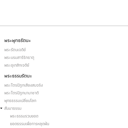
พระพุทธรัตนะ
พระรัตนเจดีย์
พระบรมสารีริกธาตุ
พระอุเทสิกเจดีย์
พระธรรมรัตนะ
พระไตรปิฎกเสียงสมจริง
พระไตรปิฎกนานาชาติ
พุทธธรรมเปลี่ยนโลก
สัมมาธรรม
พระธรรมรวบยอด
ยอดธรรมเพื่อการหลุดพ้น