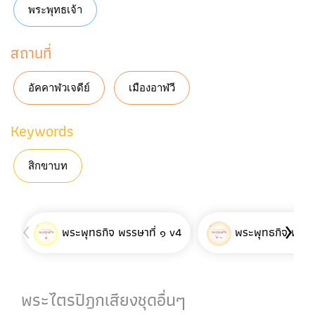
พระพุทธเจ้า
สถานที่
อัคคาฬวเจดีย์
เมืองอาฬวี
Keywords
สิกขาบท
‹
›
พระพุทธกิจ พรรษาที่ ๑ v4
พระพุทธกิจ พรรษา
พระไตรปิฎกเสียงชุดอื่นๆ