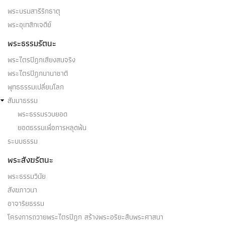
พระบรมสารีริกธาตุ
พระอุเทสิกเจดีย์
พระธรรมรัตนะ
พระไตรปิฎกเสียงสมจริง
พระไตรปิฎกนานาชาติ
พุทธธรรมเปลี่ยนโลก
สัมมาธรรม
พระธรรมรวบยอด
ยอดธรรมเพื่อการหลุดพ้น
ระบบธรรม
พระสังฆรัตนะ
พระธรรมวินัย
สังฆภาวนา
อาจาริยธรรม
โครงการถวายพระไตรปิฎก สร้างพระอริยะสืบพระศาสนา