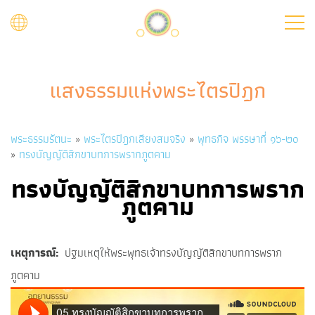
Skip
to
main
content
แสงธรรมแห่งพระไตรปิฎก
Breadcrumb
พระธรรมรัตนะ
พระไตรปิฎกเสียงสมจริง
พุทธกิจ พรรษาที่ ๑๖-๒๐
ทรงบัญญัติสิกขาบทการพรากภูตคาม
ทรงบัญญัติสิกขาบทการพราก
ภูตคาม
เหตุการณ์
ปฐมเหตุให้พระพุทธเจ้าทรงบัญญัติสิกขาบทการพราก
ภูตคาม