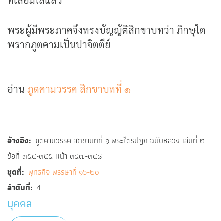
ที่เลื่อมใสแล้ว
พระผู้มีพระภาคจึงทรงบัญญัติสิกขาบทว่า ภิกษุใด
พรากภูตคามเป็นปาจิตตีย์
อ่าน
ภูตคามวรรค สิกขาบทที่ ๑
อ้างอิง
ภูตคามวรรค สิกขาบทที่ ๑ พระไตรปิฎก ฉบับหลวง เล่มที่ ๒
ข้อที่ ๓๕๔-๓๕๕ หน้า ๓๔๗-๓๔๘
ชุดที่
พุทธกิจ พรรษาที่ ๑๖-๒๐
ลำดับที่
4
บุคคล