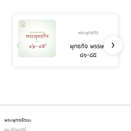
พระพุทธกิจ
‹
›
พุทธกิจ พรรษา
๔๑-๔๕
พระพุทธรัตนะ
พระรัตนเจดีย์