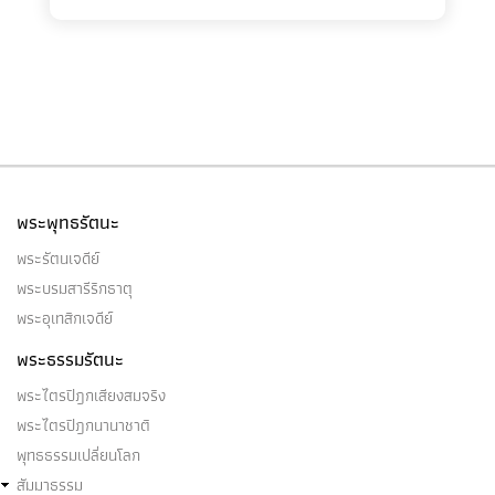
พระพุทธรัตนะ
พระรัตนเจดีย์
พระบรมสารีริกธาตุ
พระอุเทสิกเจดีย์
พระธรรมรัตนะ
พระไตรปิฎกเสียงสมจริง
พระไตรปิฎกนานาชาติ
พุทธธรรมเปลี่ยนโลก
สัมมาธรรม