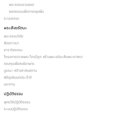
พระธรรมรวบยอด
ยอดธรรมเพื่อการหลุดพ้น
ระบบธรรม
พระสังฆรัตนะ
พระธรรมวินัย
สังฆภาวนา
อาจาริยธรรม
โครงการถวายพระไตรปิฎก สร้างพระอริยะสืบพระศาสนา
กองทุนเพื่อสงฆ์อาพาธ
บูรณะ-สร้างศาสนสถาน
พิธีอุปสมบทประจำปี
มหาทาน
ปฏิบัติธรรม
พุทธวิธีปฏิบัติธรรม
ระบบปฏิบัติธรรม