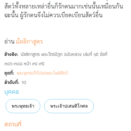
สัตว์ทั้งหลายเหล่าอื่นก็รักตนมากเช่นนั้นเหมือนกัน
ฉะนั้น ผู้รักตนจึงไม่ควรเบียดเบียนสัตว์อื่น
อ่าน
มัลลิกาสูตร
อ้างอิง
มัลลิกาสูตร พระไตรปิฎก ฉบับหลวง เล่มที่ ๑๕ ข้อที่
๓๔๖-๓๔๘ หน้า ๙๔-๙๕
ชุดที่
พระพุทธเจ้าโปรดพระโพธิสัตว์
ลำดับที่
10
บุคคล
พระพุทธเจ้า
พระเจ้าปเสนทิโกศล
สถานที่