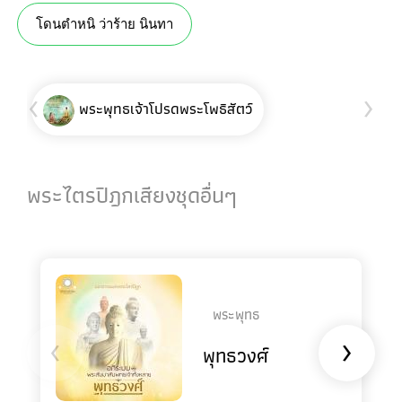
โดนตำหนิ ว่าร้าย นินทา
‹
›
พระพุทธเจ้าโปรดพระโพธิสัตว์
พระไตรปิฎกเสียงชุดอื่นๆ
พระพุทธ
‹
›
พุทธวงศ์