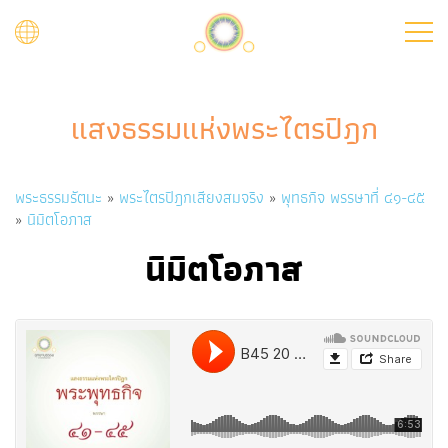
Skip
to
main
content
แสงธรรมแห่งพระไตรปิฎก
Breadcrumb
พระธรรมรัตนะ
พระไตรปิฎกเสียงสมจริง
พุทธกิจ พรรษาที่ ๔๑-๔๕
นิมิตโอภาส
นิมิตโอภาส