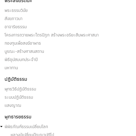
พระสังฆรัตนะ
พระธรรมวินัย
สังฆภาวนา
อาจาริยธรรม
โครงการถวายพระไตรปิฎก สร้างพระอริยะสืบพระศาสนา
กองทุนเพื่อสงฆ์อาพาธ
บูรณะ-สร้างศาสนสถาน
พิธีอุปสมบทประจำปี
มหาทาน
ปฏิบัติธรรม
พุทธวิธีปฏิบัติธรรม
ระบบปฏิบัติธรรม
แสงญาณ
พุทธารยธรรม
พิพิธภัณฑ์ธรรมเปลี่ยนโลก
หลวงปู่เปลี่ยนปัญญาปทีโป