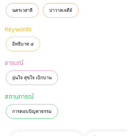
นครเวสาลี
ปาวาลเจดีย์
Keywords
อิทธิบาท ๔
อารมณ์
อุ่นใจ สุขใจ เบิกบาน
สถานการณ์
การตอบปัญหาธรรม