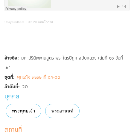
Uttayarndham
·
B45 20 นิมิตโอภาส
อ้างอิง
มหาปรินิพพานสูตร พระไตรปิฎก ฉบับหลวง เล่มที่ ๑๐ ข้อที่
๙๔
ชุดที่
พุทธกิจ พรรษาที่ ๔๑-๔๕
ลำดับที่
20
บุคคล
พระพุทธเจ้า
พระอานนท์
สถานที่