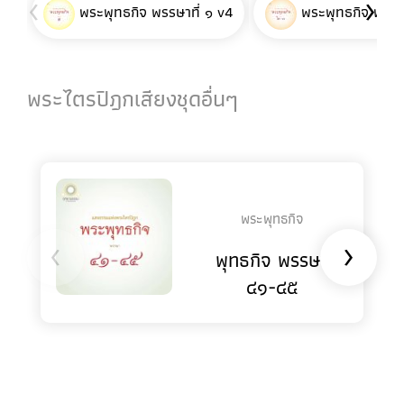
‹
›
พระพุทธกิจ พรรษาที่ ๑ v4
พระพุทธกิจ พรรษา
พระไตรปิฎกเสียงชุดอื่นๆ
พระพุทธกิจ
‹
›
พุทธกิจ พรรษา
๔๑-๔๕