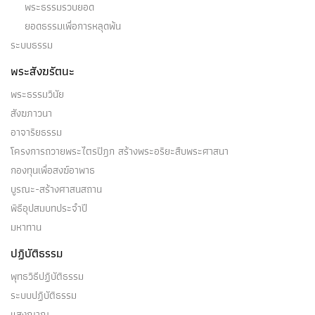
พระธรรมรวบยอด
ยอดธรรมเพื่อการหลุดพ้น
ระบบธรรม
พระสังฆรัตนะ
พระธรรมวินัย
สังฆภาวนา
อาจาริยธรรม
โครงการถวายพระไตรปิฎก สร้างพระอริยะสืบพระศาสนา
กองทุนเพื่อสงฆ์อาพาธ
บูรณะ-สร้างศาสนสถาน
พิธีอุปสมบทประจำปี
มหาทาน
ปฏิบัติธรรม
พุทธวิธีปฏิบัติธรรม
ระบบปฏิบัติธรรม
แสงญาณ