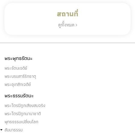
สถานที่
ดูทั้งหมด
พระพุทธรัตนะ
พระรัตนเจดีย์
พระบรมสารีริกธาตุ
พระอุเทสิกเจดีย์
พระธรรมรัตนะ
พระไตรปิฎกเสียงสมจริง
พระไตรปิฎกนานาชาติ
พุทธธรรมเปลี่ยนโลก
สัมมาธรรม