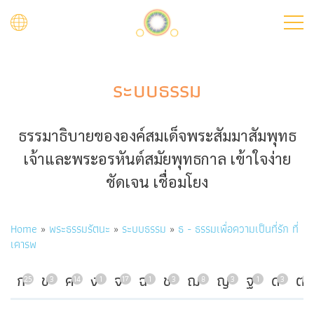
Skip
to
main
content
ระบบธรรม
ธรรมาธิบายขององค์สมเด็จพระสัมมาสัมพุทธ
เจ้าและพระอรหันต์สมัยพุทธกาล เข้าใจง่าย
ชัดเจน เชื่อมโยง
Breadcrumb
Home
พระธรรมรัตนะ
ระบบธรรม
ธ - ธรรมเพื่อความเป็นที่รัก ที่
เคารพ
ก
ข
ค
ง
จ
ฉ
ช
ฌ
ญ
ฐ
ด
ต
25
3
14
1
17
1
3
8
3
1
3
7