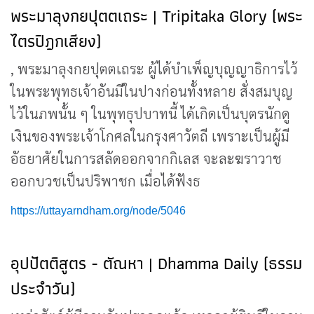
พระมาลุงกยปุตตเถระ | Tripitaka Glory (พระ
ไตรปิฎกเสียง)
, พระมาลุงกยปุตตเถระ ผู้ได้บำเพ็ญบุญญาธิการไว้
ในพระพุทธเจ้าอันมีในปางก่อนทั้งหลาย สั่งสมบุญ
ไว้ในภพนั้น ๆ ในพุทธุปบาทนี้ ได้เกิดเป็นบุตรนักดู
เงินของพระเจ้าโกศลในกรุงศาวัตถี เพราะเป็นผู้มี
อัธยาศัยในการสลัดออกจากกิเลส จะละฆราวาช
ออกบวชเป็นปริพาชก เมื่อได้ฟังธ
https://uttayarndham.org/node/5046
อุปปัตติสูตร - ตัณหา | Dhamma Daily (ธรรม
ประจำวัน)