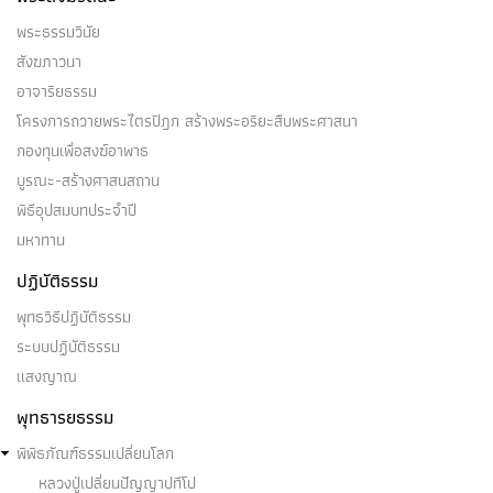
พระธรรมวินัย
สังฆภาวนา
อาจาริยธรรม
โครงการถวายพระไตรปิฎก สร้างพระอริยะสืบพระศาสนา
กองทุนเพื่อสงฆ์อาพาธ
บูรณะ-สร้างศาสนสถาน
พิธีอุปสมบทประจำปี
มหาทาน
ปฏิบัติธรรม
พุทธวิธีปฏิบัติธรรม
ระบบปฏิบัติธรรม
แสงญาณ
พุทธารยธรรม
พิพิธภัณฑ์ธรรมเปลี่ยนโลก
หลวงปู่เปลี่ยนปัญญาปทีโป