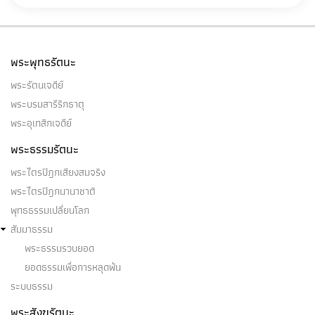
พระพุทธรัตนะ
พระรัตนเจดีย์
พระบรมสารีริกธาตุ
พระอุเทสิกเจดีย์
พระธรรมรัตนะ
พระไตรปิฎกเสียงสมจริง
พระไตรปิฎกนานาชาติ
พุทธธรรมเปลี่ยนโลก
สัมมาธรรม
พระธรรมรวบยอด
ยอดธรรมเพื่อการหลุดพ้น
ระบบธรรม
พระสังฆรัตนะ