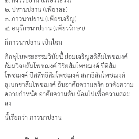
๑. สังวรปธาน (เพียรระวัง)
๒. ปหานปธาน (เพียรละ)
๓. ภาวนาปธาน (เพียรเจริญ)
๔. อนุรักขนาปธาน ​(เพียรรักษา)
ก็ภาวนาปธาน เป็นไฉน
ภิกษุในพระธรรมวินัยนี้ ย่อมเจริญสติสัมโพชฌงค์
ธัมมวิจยสัมโพชฌงค์ วิริยสัมโพชฌงค์ ปีติสัม
โพชฌงค์ ปัสสัทธิสัมโพชฌงค์ สมาธิสัมโพชฌงค์
อุเบกขาสัมโพชฌงค์ อันอาศัยความสงัด อาศัยความ
คลายกำหนัด อาศัยความดับ น้อมไปเพื่อความสละ
ลง
นี้เรียกว่า ภาวนาปธาน