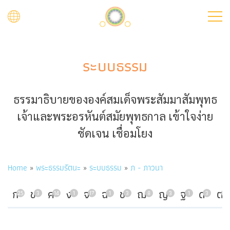
Skip
to
main
content
ระบบธรรม
ธรรมาธิบายขององค์สมเด็จพระสัมมาสัมพุทธ
เจ้าและพระอรหันต์สมัยพุทธกาล เข้าใจง่าย
ชัดเจน เชื่อมโยง
Breadcrumb
Home
พระธรรมรัตนะ
ระบบธรรม
ภ - ภาวนา
ก
ข
ค
ง
จ
ฉ
ช
ฌ
ญ
ฐ
ด
ต
25
3
14
1
17
1
3
8
3
1
3
7