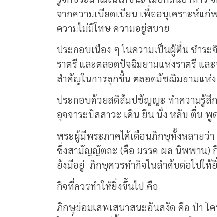
จากความเบียดเบียน เพื่ออนุเคราะห์แก่พ
ความไม่มีโทษ ความอยู่สบาย
ประกอบเนือง ๆ ในความเป็นผู้ตื่น ชำระจ
ราตรี และตลอดปัจฉิมยามแห่งราตรี และจั
สำคัญในการลุกขึ้น ตลอดมัชฌิมยามแห่ง
ประกอบด้วยสติสัมปชัญญะ ทำความรู้สึกตัว
อุจจาระปัสสาวะ เดิน ยืน นั่ง หลับ ตื่น พู
พระผู้มีพระภาคได้เตือนภิกษุทั้งหลายว่า 
ซึ่งสามัญญัตถะ (คือ มรรค ผล นิพพาน) กิจอะ
ยังมีอยู่ ภิกษุควรทำกิจในลำดับต่อไปให้ยิ่
กิจที่ควรทำให้ยิ่งขึ้นไป คือ
ภิกษุย่อมเสพเสนาสนะอันสงัด คือ ป่า โค