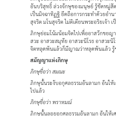
อันบริสุทธิ์ ล่วงจักษุของมนุษย์ รู้ชัดหมู
เป็นมิจฉาทิฏฐิ ยึดถือการกระทำด้วยอำนาจ
สุจริต มโนสุจริต ไม่ติเตียนพระอริยเจ้า 
ภิกษุย่อมโน้มน้อมจิตไปเพื่ออาสวักขยญาณ 
สวะ อาสวะสมุทัย อาสวะนิโรธ อาสวะนิโรธ
จิตหลุดพ้นแล้วก็มีญาณว่าหลุดพ้นแล้ว รู้ช
สมัญญาแห่งภิกษุ
ภิกษุชื่อว่า สมณะ
ภิกษุนั้นระงับอกุศลธรรมอันลามก อันให้
ไปแล้ว
ภิกษุชื่อว่า พราหมณ์
ภิกษุนั้นลอยอกุศลธรรมอันลามก อันให้เศ