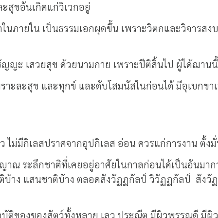
ละสุขอันเกิดแก่วิเวกอยู่
ในภายใน เป็นธรรมเอกผุดขึ้น เพราะวิตกและวิจารสงบไป ไ
ญญะ เสวยสุข ด้วยนามกาย เพราะปีติสิ้นไป ผู้ได้ฌานนี้ เป็
ราะละสุข และทุกข์ และดับโสมนัสในก่อนได้ มีอุเบกขาเป็นเห
งแผ้ว ไม่มีกิเลสปราศจากอุปกิเลส อ่อน ควรแก่การงาน ตั้งมั่
ติญาณ ระลึกชาติที่เคยอยู่อาศัยในกาลก่อนได้เป็นอันม
าติบ้าง แสนชาติบ้าง ตลอดสังวัฏฏกัลป์ วิวัฏฏกัลป์ สังวั
ละอุบัติของของสัตว์ทั้งหลาย เลว ประณีต มีผิวพรรณดี มี