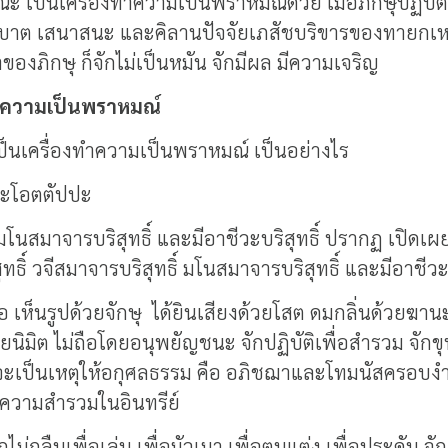
เป็นเครื่องทำความเป็นพราหมณ์ด้วย เมื่อภิกษุปฏิบัติอย
ฑบาต เสนาสนะ และคิลานปัจจัยเภสัชบริขารของทายกเหล
องภิกษุ ก็จักไม่เป็นหมัน จักมีผล มีความเจริญ
ะความเป็นพราหมณ์
็นเครื่องทำความเป็นพราหมณ์ เป็นอย่างไร
ิและโอตตัปปะ
 มโนสมาจารบริสุทธิ์ และมีอาชีวะบริสุทธิ์ ปรากฏ เปิดเผ
ทธิ์ วจีสมาจารบริสุทธิ์ มโนสมาจารบริสุทธิ์ และมีอาชีวะบร
คือ เห็นรูปด้วยจักษุ ได้ยินเสียงด้วยโสต ดมกลิ่นด้วยฆาน
นิมิต ไม่ถือโดยอนุพยัญชนะ จักปฏิบัติเพื่อสำรวม จักขุนท
้ว จะเป็นเหตุให้อกุศลธรรม คือ อภิชฌาและโทมนัสครอบงำ ชื
ถึงความสำรวมในอินทรีย์
่กลืนเพื่อเล่น เพื่อมัวเมา เพื่อตบแต่ง เพื่อประดับ จักก