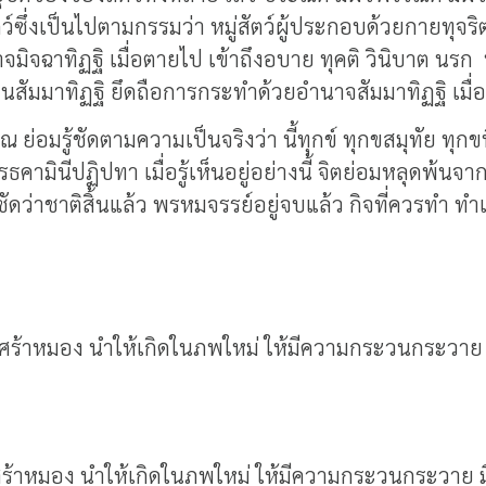
่สัตว์ซึ่งเป็นไปตามกรรมว่า หมู่สัตว์ผู้ประกอบด้วยกายทุจร
มิจฉาทิฏฐิ เมื่อตายไป เข้าถึงอบาย ทุคติ วินิบาต นรก ห
เป็นสัมมาทิฏฐิ ยึดถือการกระทำด้วยอำนาจสัมมาทิฏฐิ เมื่
ย่อมรู้ชัดตามความเป็นจริงว่า นี้ทุกข์ ทุกขสมุทัย ทุกข
คามินีปฏิปทา เมื่อรู้เห็นอยู่อย่างนี้ จิตย่อมหลุดพ้
ัดว่าชาติสิ้นแล้ว พรหมจรรย์อยู่จบแล้ว กิจที่ควรทำ ทำเสร
เศร้าหมอง นำให้เกิดในภพใหม่ ให้มีความกระวนกระวาย ม
ร้าหมอง นำให้เกิดในภพใหม่ ให้มีความกระวนกระวาย มีว