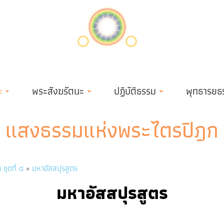
ะ
พระสังฆรัตนะ
ปฏิบัติธรรม
พุทธารยธ
แสงธรรมแห่งพระไตรปิฎก
 ชุดที่ ๘
มหาอัสสปุรสูตร
มหาอัสสปุรสูตร