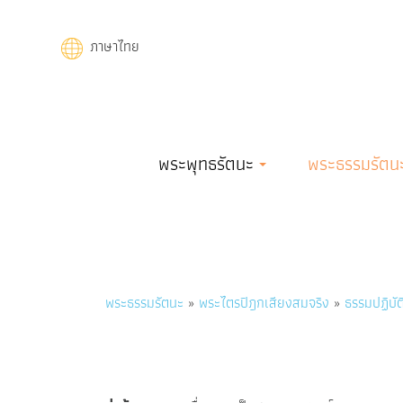
Skip
to
ภาษาไทย
main
content
Main
พระพุทธรัตนะ
พระธรรมรัตน
navigation
Breadcrumb
พระธรรมรัตนะ
พระไตรปิฎกเสียงสมจริง
ธรรมปฏิบัติ