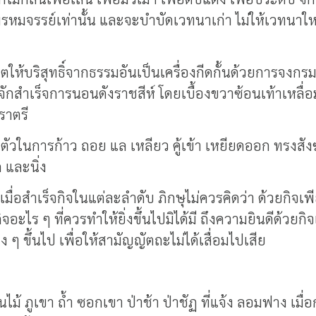
รหมจรรย์เท่านั้น และจะบำบัดเวทนาเก่า ไม่ให้เวทนาใหม
ิตให้บริสุทธิ์จากธรรมอันเป็นเครื่องกีดกั้นด้วยการจ
กสำเร็จการนอนดังราชสีห์ โดยเบื้องขวาซ้อนเท้าเหลื่อ
ราตรี
ในการก้าว ถอย แล เหลียว คู้เข้า เหยียดออก ทรงสังฆาฏิ
ด และนิ่ง
เมื่อสำเร็จกิจในแต่ละลำดับ ภิกษุไม่ควรคิดว่า ด้วยกิจเพ
ไร ๆ ที่ควรทำให้ยิ่งขึ้นไปมิได้มี ถึงความยินดีด้วยกิจเพี
ง ๆ ขึ้นไป เพื่อให้สามัญญัตถะไม่ได้เสื่อมไปเสีย
นไม้ ภูเขา ถ้ำ ซอกเขา ป่าช้า ป่าชัฏ ที่แจ้ง ลอมฟาง เ