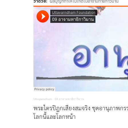
ว่าด้วย
ผลบุญที่ทำให้ไปเกิดในอาจามทายิกาวิมาน
Uttayarndham
·
09 อาจามทายิกาวิมาน
พระไตรปิฎกเสียงสมจริง ชุดอานุภาพกรรม 
โลกนี้และโลกหน้า