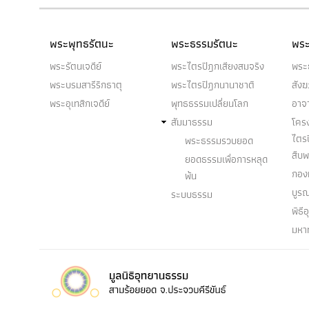
พระพุทธรัตนะ
พระธรรมรัตนะ
พระ
พระรัตนเจดีย์
พระไตรปิฎกเสียงสมจริง
พระ
พระบรมสารีริกธาตุ
พระไตรปิฎกนานาชาติ
สัง
พระอุเทสิกเจดีย์
พุทธธรรมเปลี่ยนโลก
อาจ
สัมมาธรรม
โคร
ไตร
พระธรรมรวบยอด
สืบ
ยอดธรรมเพื่อการหลุด
กองท
พ้น
บูร
ระบบธรรม
พิธี
มหา