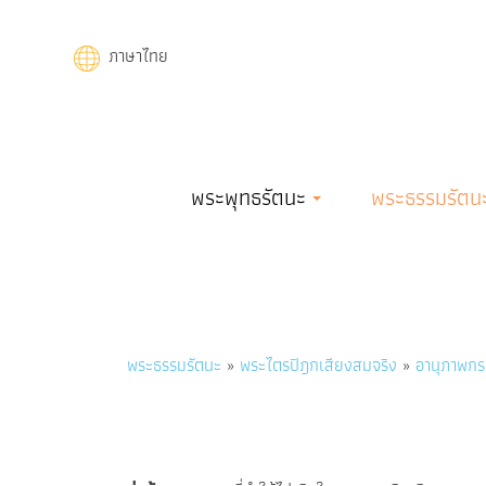
Skip
to
ภาษาไทย
main
content
Main
พระพุทธรัตนะ
พระธรรมรัตน
navigation
Breadcrumb
พระธรรมรัตนะ
พระไตรปิฎกเสียงสมจริง
อานุภาพกรร