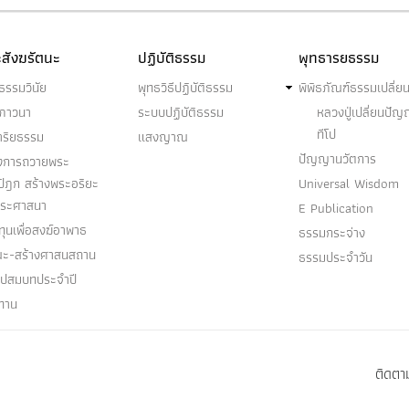
สังฆรัตนะ
ปฏิบัติธรรม
พุทธารยธรรม
ธรรมวินัย
พุทธวิธีปฏิบัติธรรม
พิพิธภัณฑ์ธรรมเปลี่ย
ฆภาวนา
ระบบปฏิบัติธรรม
หลวงปู่เปลี่ยนปั
ทีโป
าริยธรรม
แสงญาณ
ปัญญานวัตการ
งการถวายพระ
ปิฎก สร้างพระอริยะ
Universal Wisdom
พระศาสนา
E Publication
ุนเพื่อสงฆ์อาพาธ
ธรรมกระจ่าง
ณะ-สร้างศาสนสถาน
ธรรมประจำวัน
อุปสมบทประจำปี
ทาน
ติดตาม