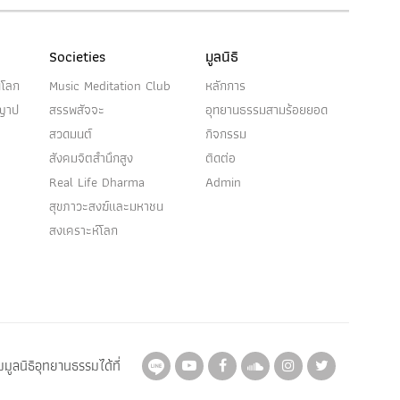
Societies
มูลนิธิ
นโลก
Music Meditation Club
หลักการ
ญญาป
สรรพสัจจะ
อุทยานธรรมสามร้อยยอด
สวดมนต์
กิจกรรม
สังคมจิตสำนึกสูง
ติดต่อ
Real Life Dharma
Admin
สุขภาวะสงฆ์และมหาชน
สงเคราะห์โลก
มูลนิธิอุทยานธรรมได้ที่
Here
Here
Here
Here
Here
Here