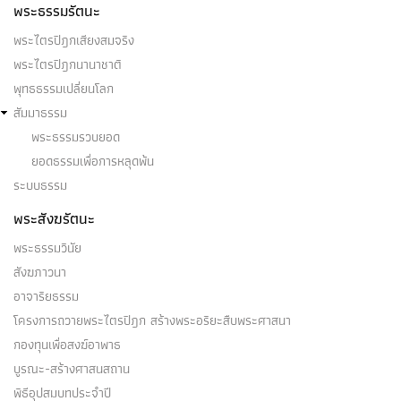
พระธรรมรัตนะ
พระไตรปิฎกเสียงสมจริง
พระไตรปิฎกนานาชาติ
พุทธธรรมเปลี่ยนโลก
สัมมาธรรม
พระธรรมรวบยอด
ยอดธรรมเพื่อการหลุดพ้น
ระบบธรรม
พระสังฆรัตนะ
พระธรรมวินัย
สังฆภาวนา
อาจาริยธรรม
โครงการถวายพระไตรปิฎก สร้างพระอริยะสืบพระศาสนา
กองทุนเพื่อสงฆ์อาพาธ
บูรณะ-สร้างศาสนสถาน
พิธีอุปสมบทประจำปี