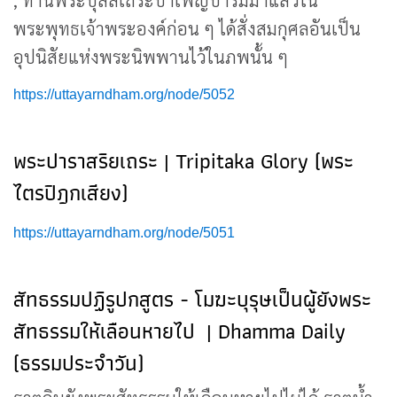
, ท่านพระปุสสเถระบำเพ็ญบารมีมาแล้วใน
พระพุทธเจ้าพระองค์ก่อน ๆ ได้สั่งสมกุศลอันเป็น
อุปนิสัยแห่งพระนิพพานไว้ในภพนั้น ๆ
https://uttayarndham.org/node/5052
พระปาราสริยเถระ | Tripitaka Glory (พระ
ไตรปิฎกเสียง)
https://uttayarndham.org/node/5051
สัทธรรมปฏิรูปกสูตร - โมฆะบุรุษเป็นผู้ยังพระ
สัทธรรมให้เลือนหายไป | Dhamma Daily
(ธรรมประจำวัน)