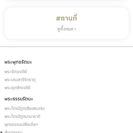
สถานที่
ดูทั้งหมด
พระพุทธรัตนะ
พระรัตนเจดีย์
พระบรมสารีริกธาตุ
พระอุเทสิกเจดีย์
พระธรรมรัตนะ
พระไตรปิฎกเสียงสมจริง
พระไตรปิฎกนานาชาติ
พุทธธรรมเปลี่ยนโลก
สัมมาธรรม