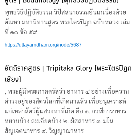
พุทธวิธีปฏิบัติธรรม วิปัสสนาธรรมอันเกเนื่องด้วย
ตัณหา มหานิทานสูตร พระไตรปิฎก ฉบับหลวง เล่ม
ที่ ๑๐ ข้อ ๕๙
https://uttayarndham.org/node/5687
อัตถิราคสูตร | Tripitaka Glory (พระไตรปิฎก
เสียง)
, พระผู้มีพระภาคตรัสว่า อาหาร ๔ อย่างเพื่อความ
ดำรงอยู่ของสัตวโลกที่เกิดมาแล้ว เพื่ออนุเคราะห์
แก่เหล่าสัตว์ผู้แสวงหาที่เกิด คือ ๑. กวฬีการาหาร
หยาบบ้าง ละเอียดบ้าง ๒. ผัสสาหาร ๓. มโน
สัญเจตนาหาร ๔. วิญญาณาหาร