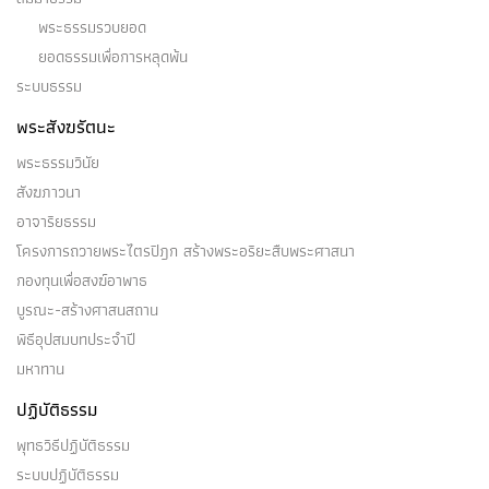
พระธรรมรวบยอด
ยอดธรรมเพื่อการหลุดพ้น
ระบบธรรม
พระสังฆรัตนะ
พระธรรมวินัย
สังฆภาวนา
อาจาริยธรรม
โครงการถวายพระไตรปิฎก สร้างพระอริยะสืบพระศาสนา
กองทุนเพื่อสงฆ์อาพาธ
บูรณะ-สร้างศาสนสถาน
พิธีอุปสมบทประจำปี
มหาทาน
ปฏิบัติธรรม
พุทธวิธีปฏิบัติธรรม
ระบบปฏิบัติธรรม