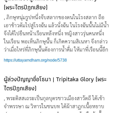
(พระไตรปิฎกเสียง)
, ภิกษุหนุ่มรูปหนึ่งจับสลากของตนในโรงสลาก ถือ
เอาข้าวต้มไปสู่โรงฉัน แล้วนั่งฉัน ในโรงฉันนั้นไม่มีน้ำ
จึงได้ไปยืนหน้าเรือนหลังหนึ่ง หญิงสาวรุ่นคนหนึ่ง
ในเรือน พอเห็นภิกษุนั้น ก็เกิดความสิเนหา จึงกล่าว
ว่าเมื่อไหร่ที่ภิกษุนั้นต้องการน้ำดื่ม ให้มาที่เรือนนี้อีก
https://uttayarndham.org/node/5738
ผู้ล่วงปัญญาชื่อโธนา | Tripitaka Glory (พระ
ไตรปิฎกเสียง)
, พระติสสเถระเป็นกุลบุตรชาวเมืองสาวัตถี ได้เข้า
จำพรรษา ณ วิหารในชนบท ได้ผ้าสาฎกเนื้อหยาบ