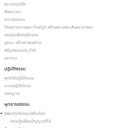
พระธรรมวินัย
สังฆภาวนา
อาจาริยธรรม
โครงการถวายพระไตรปิฎก สร้างพระอริยะสืบพระศาสนา
กองทุนเพื่อสงฆ์อาพาธ
บูรณะ-สร้างศาสนสถาน
พิธีอุปสมบทประจำปี
มหาทาน
ปฏิบัติธรรม
พุทธวิธีปฏิบัติธรรม
ระบบปฏิบัติธรรม
แสงญาณ
พุทธารยธรรม
พิพิธภัณฑ์ธรรมเปลี่ยนโลก
หลวงปู่เปลี่ยนปัญญาปทีโป