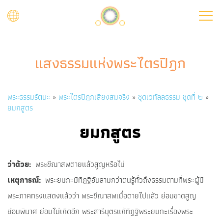
Skip
to
main
content
แสงธรรมแห่งพระไตรปิฎก
Breadcrumb
พระธรรมรัตนะ
พระไตรปิฎกเสียงสมจริง
ชุดเวทัลลธรรม ชุดที่ ๒
ยมกสูตร
ยมกสูตร
ว่าด้วย
พระขีณาสพตายแล้วสูญหรือไม่
เหตุการณ์
พระยมกะมีทิฏฐิอันลามกว่าตนรู้ทั่วถึงธรรมตามที่พระผู้มี
พระภาคทรงแสดงแล้วว่า พระขีณาสพเมื่อตายไปแล้ว ย่อมขาดสูญ
ย่อมพินาศ ย่อมไม่เกิดอีก พระสารีบุตรแก้ทิฏฐิพระยมกะเรื่องพระ