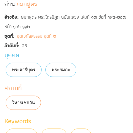
อ่าน
ยมกสูตร
อ้างอิง
ยมกสูตร พระไตรปิฎก ฉบับหลวง เล่มที่ ๑๗ ข้อที่ ๑๙๘-๒๐๗
หน้า ๑๐๖-๑๑๒
ชุดที่
ชุดเวทัลลธรรม ชุดที่ ๒
ลำดับที่
23
บุคคล
พระสารีบุตร
พระยมกะ
สถานที่
วิหารเชตวัน
Keywords