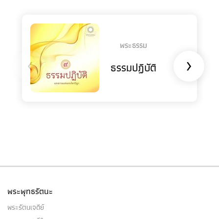
พระธรรม
‹
›
ธรรมปฏิบัติ
พระพุทธรัตนะ
พระรัตนเจดีย์