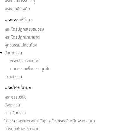
พระบรมสารีริกธาตุ
พระอุเทสิกเจดีย์
พระธรรมรัตนะ
พระไตรปิฎกเสียงสมจริง
พระไตรปิฎกนานาชาติ
พุทธธรรมเปลี่ยนโลก
สัมมาธรรม
พระธรรมรวบยอด
ยอดธรรมเพื่อการหลุดพ้น
ระบบธรรม
พระสังฆรัตนะ
พระธรรมวินัย
สังฆภาวนา
อาจาริยธรรม
โครงการถวายพระไตรปิฎก สร้างพระอริยะสืบพระศาสนา
กองทุนเพื่อสงฆ์อาพาธ