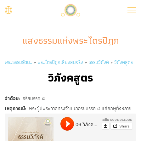
Skip
to
main
content
แสงธรรมแห่งพระไตรปิฎก
Breadcrumb
พระธรรมรัตนะ
พระไตรปิฎกเสียงสมจริง
ธรรมวิภังค์
วิภังคสูตร
วิภังคสูตร
ว่าด้วย
อริยมรรค ๘
เหตุการณ์
พระผู้มีพระภาคทรงจำแนกอริยมรรค ๘ แก่ภิกษุทั้งหลาย