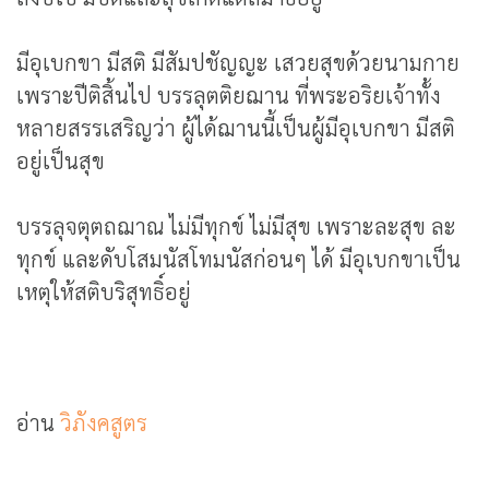
มีอุเบกขา มีสติ มีสัมปชัญญะ เสวยสุขด้วยนามกาย
เพราะปีติสิ้นไป บรรลุตติยฌาน ที่พระอริยเจ้าทั้ง
หลายสรรเสริญว่า ผู้ได้ฌานนี้เป็นผู้มีอุเบกขา มีสติ
อยู่เป็นสุข
บรรลุจตุตถฌาณ ไม่มีทุกข์ ไม่มีสุข เพราะละสุข ละ
ทุกข์ และดับโสมนัสโทมนัสก่อนๆ ได้ มีอุเบกขาเป็น
เหตุให้สติบริสุทธิ์อยู่
อ่าน
วิภังคสูตร