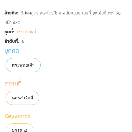
อ้างอิง
วิภังคสูตร พระไตรปิฎก ฉบับหลวง เล่มที่ ๑๙ ข้อที่ ๓๓-๔๑
หน้า ๘-๙
ชุดที่
ธรรมวิภังค์
ลำดับที่
6
บุคคล
พระพุทธเจ้า
สถานที่
นครสาวัตถี
Keywords
มรรค ๘