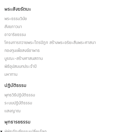
วิมุตติ
พระสังฆรัตนะ
(๑) วิมุตตายตนะ (แดนแห่งวิมุตติ) เหตุแห่งวิมุตติ ๕
พระธรรมวินัย
ประการนี้…
สังฆภาวนา
อาจาริยธรรม
โครงการถวายพระไตรปิฎก สร้างพระอริยะสืบพระศาสนา
กองทุนเพื่อสงฆ์อาพาธ
เวทนา
บูรณะ-สร้างศาสนสถาน
พิธีอุปสมบทประจำปี
(๑) เวทนาโดยปริยายต่าง ๆ โดยปริยายหนึ่ง เรากล่าว
มหาทาน
เวทนา ๒ ก็มี…
ปฏิบัติธรรม
พุทธวิธีปฏิบัติธรรม
ระบบปฏิบัติธรรม
แสงญาณ
วิภวทิฐิ
พุทธารยธรรม
(๑) วิภวทิฐิ เป็นไฉน ความเห็นว่าตนและโลกจักไม่เกิด
พิพิธภัณฑ์ธรรมเปลี่ยนโลก