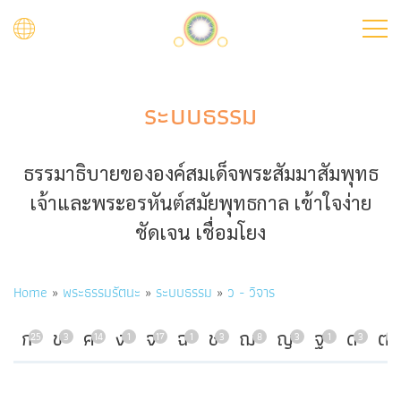
Skip
to
main
content
ระบบธรรม
ธรรมาธิบายขององค์สมเด็จพระสัมมาสัมพุทธ
เจ้าและพระอรหันต์สมัยพุทธกาล เข้าใจง่าย
ชัดเจน เชื่อมโยง
Breadcrumb
Home
พระธรรมรัตนะ
ระบบธรรม
ว - วิจาร
ก
ข
ค
ง
จ
ฉ
ช
ฌ
ญ
ฐ
ด
ต
25
3
14
1
17
1
3
8
3
1
3
7