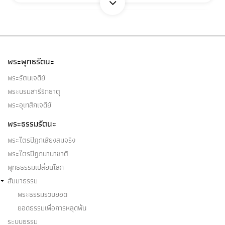
วิญญาณธาตุ
วิญญาณธาตุ เป็นไฉน (๑) จักขุวิญญาณธาตุ โสต
พระพุทธรัตนะ
วิญญาณธาตุ ฆานวิญญาณธาตุ…
พระรัตนเจดีย์
พระบรมสารีริกธาตุ
พระอุเทสิกเจดีย์
พระธรรมรัตนะ
วิชชา ๓
พระไตรปิฎกเสียงสมจริง
พราหมณ์ย่อมบัญญัติพราหมณ์ว่าได้วิชชา ๓ อย่างไร
พระไตรปิฎกนานาชาติ
พราหมณ์ในโลกนี้…
พุทธธรรมเปลี่ยนโลก
สัมมาธรรม
พระธรรมรวบยอด
ยอดธรรมเพื่อการหลุดพ้น
ระบบธรรม