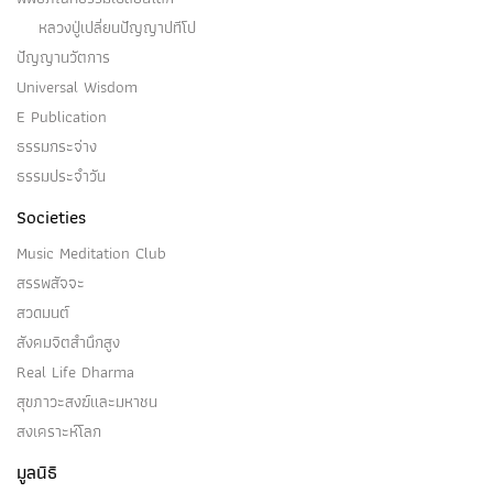
ดังนี้…
หลวงปู่เปลี่ยนปัญญาปทีโป
ปัญญานวัตการ
Universal Wisdom
E Publication
วิญญาณฐิติ
ธรรมกระจ่าง
ธรรมประจำวัน
(๑) วิญญาณฐิติ ๗ (ภูมิเป็นที่ตั้งแห่งวิญญาณ) เป็นไฉน
Societies
๑.…
Music Meditation Club
สรรพสัจจะ
สวดมนต์
สังคมจิตสำนึกสูง
วิญญาณัญจายตนฌาณ
Real Life Dharma
สุขภาวะสงฆ์และมหาชน
(๑) วิญญาณัญจายตนะฌาณ (ฌาณ ๖) คือ หนึ่งใน อรูป
สงเคราะห์โลก
ฌาณ ๔ (…
มูลนิธิ