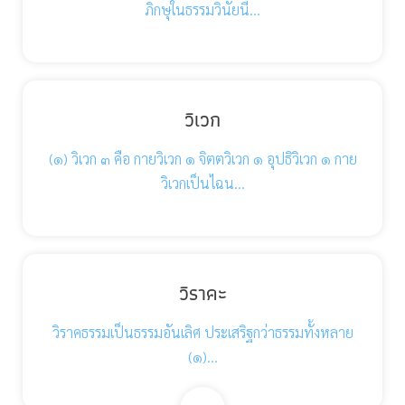
ภิกษุในธรรมวินัยนี้…
วิเวก
(๑) วิเวก ๓ คือ กายวิเวก ๑ จิตตวิเวก ๑ อุปธิวิเวก ๑ กาย
วิเวกเป็นไฉน…
วิราคะ
วิราคธรรมเป็นธรรมอันเลิศ ประเสริฐกว่าธรรมทั้งหลาย
(๑)…