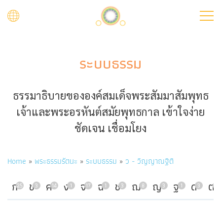
Skip
to
main
content
ระบบธรรม
ธรรมาธิบายขององค์สมเด็จพระสัมมาสัมพุทธ
เจ้าและพระอรหันต์สมัยพุทธกาล เข้าใจง่าย
ชัดเจน เชื่อมโยง
Breadcrumb
Home
พระธรรมรัตนะ
ระบบธรรม
ว - วิญญาณฐิติ
ก
ข
ค
ง
จ
ฉ
ช
ฌ
ญ
ฐ
ด
ต
25
3
14
1
17
1
3
8
3
1
3
7