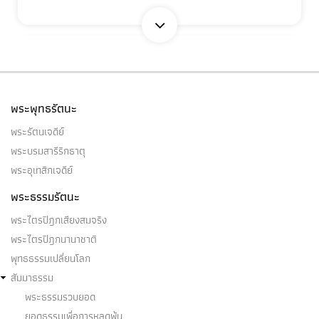
วิญญาณธาตุ
วิญญาณธาตุ เป็นไฉน (๑) จักขุวิญญาณธาตุ โสต
พระพุทธรัตนะ
วิญญาณธาตุ ฆานวิญญาณธาตุ…
พระรัตนเจดีย์
พระบรมสารีริกธาตุ
พระอุเทสิกเจดีย์
พระธรรมรัตนะ
วิชชา ๓
พระไตรปิฎกเสียงสมจริง
พราหมณ์ย่อมบัญญัติพราหมณ์ว่าได้วิชชา ๓ อย่างไร
พระไตรปิฎกนานาชาติ
พราหมณ์ในโลกนี้…
พุทธธรรมเปลี่ยนโลก
สัมมาธรรม
พระธรรมรวบยอด
ยอดธรรมเพื่อการหลุดพ้น