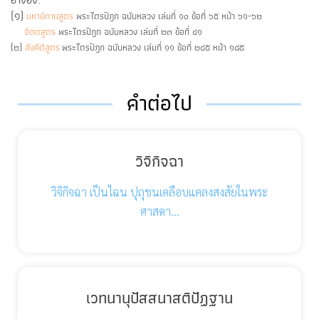
(๑)
มหานิทานสูตร
พระไตรปิฎก ฉบับหลวง เล่มที่ ๑๐ ข้อที่ ๖๕ หน้า ๖๑-๖๒
จิตตสูตร
พระไตรปิฎก ฉบับหลวง เล่มที่ ๒๓ ข้อที่ ๔๑
(๒)
สังคีติสูตร
พระไตรปิฎก ฉบับหลวง เล่มที่ ๑๑ ข้อที่ ๒๔๕ หน้า ๑๘๕
คำต่อไป
วิจิกิจฉา
วิจิกิจฉา เป็นไฉน ปุถุชนเคลือบแคลงสงสัยในพระ
ศาสดา…
เวทนานุปัสสนาสติปัฏฐาน