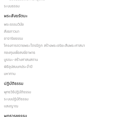
ระบบธรรม
วิมุตติ
พระสังฆรัตนะ
(๑) วิมุตตายตนะ (แดนแห่งวิมุตติ) เหตุแห่งวิมุตติ ๕
พระธรรมวินัย
ประการนี้…
สังฆภาวนา
อาจาริยธรรม
โครงการถวายพระไตรปิฎก สร้างพระอริยะสืบพระศาสนา
กองทุนเพื่อสงฆ์อาพาธ
เวทนา
บูรณะ-สร้างศาสนสถาน
พิธีอุปสมบทประจำปี
(๑) เวทนาโดยปริยายต่าง ๆ โดยปริยายหนึ่ง เรากล่าว
มหาทาน
เวทนา ๒ ก็มี…
ปฏิบัติธรรม
พุทธวิธีปฏิบัติธรรม
ระบบปฏิบัติธรรม
แสงญาณ
วิภวทิฐิ
พุทธารยธรรม