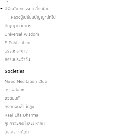
(๑) วิภวทิฐิ เป็นไฉน ความเห็นว่าตนและโลกจักไม่เกิด
พิพิธภัณฑ์ธรรมเปลี่ยนโลก
ดังนี้…
หลวงปู่เปลี่ยนปัญญาปทีโป
ปัญญานวัตการ
Universal Wisdom
E Publication
วิญญาณัญจายตนฌาณ
ธรรมกระจ่าง
ธรรมประจำวัน
(๑) วิญญาณัญจายตนะฌาณ (ฌาณ ๖) คือ หนึ่งใน อรูป
Societies
ฌาณ ๔ (…
Music Meditation Club
สรรพสัจจะ
สวดมนต์
สังคมจิตสำนึกสูง
วิจิกิจฉา
Real Life Dharma
สุขภาวะสงฆ์และมหาชน
วิจิกิจฉา คือ ความลังเลสงสัย เป็นหนึ่งสังโยชน์ ๓ และ
สงเคราะห์โลก
นิวรณ์ ๕ (๑)…