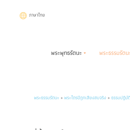
Skip
to
ภาษาไทย
main
content
Main
พระพุทธรัตนะ
พระธรรมรัตน
navigation
Breadcrumb
พระธรรมรัตนะ
พระไตรปิฎกเสียงสมจริง
ธรรมปฏิบัติ