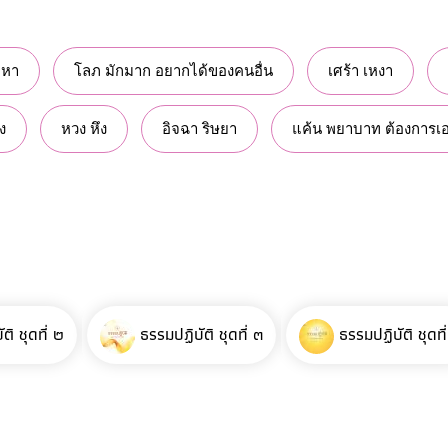
ยหา
โลภ มักมาก อยากได้ของคนอื่น
เศร้า เหงา
ัง
หวง หึง
อิจฉา ริษยา
แค้น พยาบาท ต้องการเ
ติ ชุดที่ ๒
ธรรมปฏิบัติ ชุดที่ ๓
ธรรมปฏิบัติ ชุดที