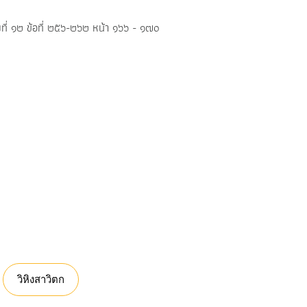
ที่ ๑๒ ข้อที่ ๒๕๖-๒๖๒ หน้า ๑๖๖ - ๑๗๐
วิหิงสาวิตก