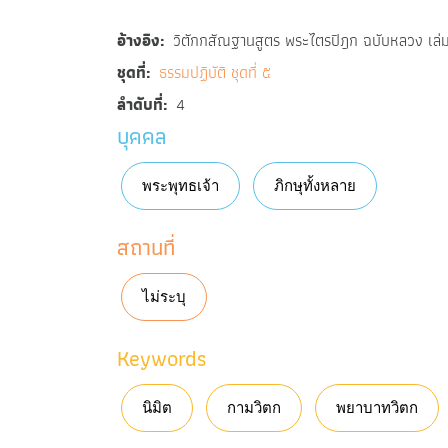
อ้างอิง
วิตักกสัณฐานสูตร พระไตรปิฎก ฉบับหลวง เล่ม
ชุดที่
ธรรมปฏิบัติ ชุดที่ ๕
ลำดับที่
4
บุคคล
พระพุทธเจ้า
ภิกษุทั้งหลาย
สถานที่
ไม่ระบุ
Keywords
นิมิต
กามวิตก
พยาบาทวิตก