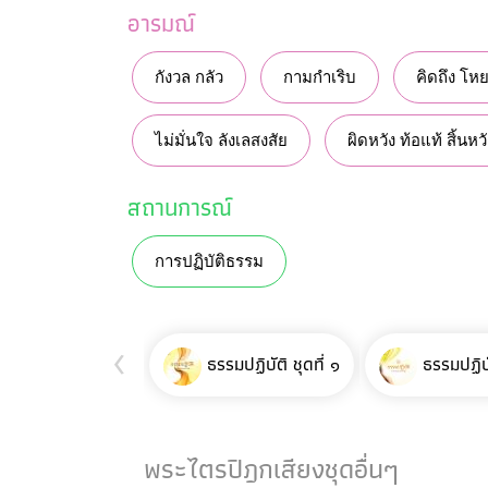
อารมณ์
กังวล กลัว
กามกำเริบ
คิดถึง โห
ไม่มั่นใจ ลังเลสงสัย
ผิดหวัง ท้อแท้ สิ้นหว
สถานการณ์
การปฏิบัติธรรม
‹
ธรรมปฏิบัติ ชุดที่ ๑
ธรรมปฏิบั
พระไตรปิฎกเสียงชุดอื่นๆ