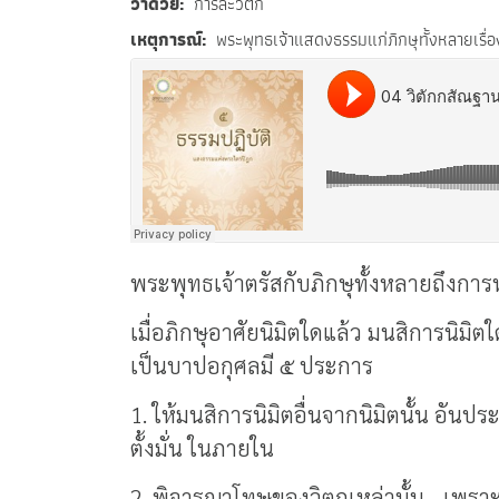
ว่าด้วย
การละวิตก
เหตุการณ์
พระพุทธเจ้าแสดงธรรมแก่ภิกษุทั้งหลายเรื่
พระพุทธเจ้าตรัสกับภิกษุทั้งหลายถึงกา
เมื่อภิกษุอาศัยนิมิตใดแล้ว มนสิการนิมิ
เป็นบาปอกุศลมี ๕ ประการ
1. ให้มนสิการนิมิตอื่นจากนิมิตนั้น อันป
ตั้งมั่น ในภายใน
2. พิจารณาโทษของวิตกเหล่านั้น - เพราะล