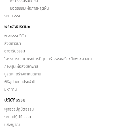
พระธรรมรวบยอด
ยอดธรรมเพื่อการหลุดพ้น
ระบบธรรม
พระสังฆรัตนะ
พระธรรมวินัย
สังฆภาวนา
อาจาริยธรรม
โครงการถวายพระไตรปิฎก สร้างพระอริยะสืบพระศาสนา
กองทุนเพื่อสงฆ์อาพาธ
บูรณะ-สร้างศาสนสถาน
พิธีอุปสมบทประจำปี
มหาทาน
ปฏิบัติธรรม
พุทธวิธีปฏิบัติธรรม
ระบบปฏิบัติธรรม
แสงญาณ