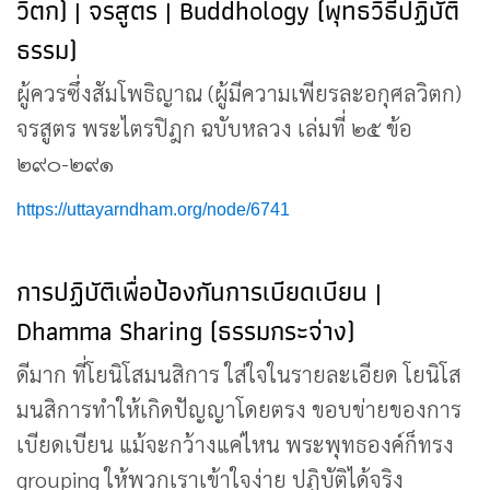
วิตก) | จรสูตร | Buddhology (พุทธวิธีปฏิบัติ
ธรรม)
ผู้ควรซึ่งสัมโพธิญาณ (ผู้มีความเพียรละอกุศลวิตก)
จรสูตร พระไตรปิฎก ฉบับหลวง เล่มที่ ๒๕ ข้อ
๒๙๐-๒๙๑
https://uttayarndham.org/node/6741
การปฏิบัติเพื่อป้องกันการเบียดเบียน |
Dhamma Sharing (ธรรมกระจ่าง)
ดีมาก ที่โยนิโสมนสิการ ใส่ใจในรายละเอียด โยนิโส
มนสิการทำให้เกิดปัญญาโดยตรง ขอบข่ายของการ
เบียดเบียน แม้จะกว้างแค่ไหน พระพุทธองค์ก็ทรง
grouping ให้พวกเราเข้าใจง่าย ปฏิบัติได้จริง