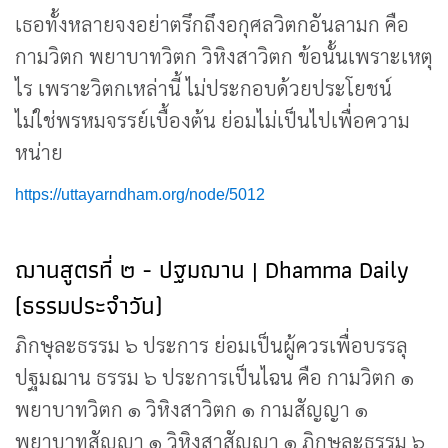
เธอทั้งหลายจงอย่าตรึกถึงอกุศลวิตกอันลามก คือ
กามวิตก พยาบาทวิตก วิหิงสาวิตก ข้อนั้นเพราะเหตุ
ไร เพราะวิตกเหล่านี้ ไม่ประกอบด้วยประโยชน์
ไม่ใช่พรหมจรรย์เบื้องต้น ย่อมไม่เป็นไปเพื่อความ
หน่าย
https://uttayarndham.org/node/5012
ฌานสูตรที่ ๒ - ปฐมฌาน | Dhamma Daily
(ธรรมประจำวัน)
ภิกษุละธรรม ๖ ประการ ย่อมเป็นผู้ควรเพื่อบรรลุ
ปฐมฌาน ธรรม ๖ ประการเป็นไฉน คือ กามวิตก ๑
พยาบาทวิตก ๑ วิหิงสาวิตก ๑ กามสัญญา ๑
พยาบาทสัญญา ๑ วิหิงสาสัญญา ๑ ภิกษุละธรรม ๖