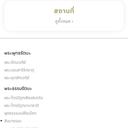
สถานที่
ดูทั้งหมด
พระพุทธรัตนะ
พระรัตนเจดีย์
พระบรมสารีริกธาตุ
พระอุเทสิกเจดีย์
พระธรรมรัตนะ
พระไตรปิฎกเสียงสมจริง
พระไตรปิฎกนานาชาติ
พุทธธรรมเปลี่ยนโลก
สัมมาธรรม