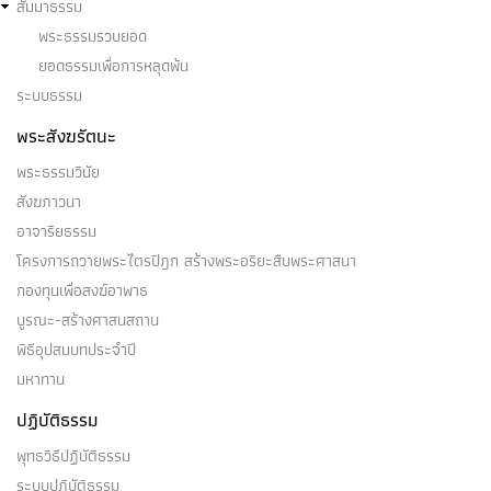
สัมมาธรรม
พระธรรมรวบยอด
ยอดธรรมเพื่อการหลุดพ้น
เทวดา
ระบบธรรม
(๑) เทวดา ๓ จำพวก คำว่า เทวดา ได้แก่เทวดา ๓
พระสังฆรัตนะ
จำพวก คือ สมมติเทวดา…
พระธรรมวินัย
สังฆภาวนา
อาจาริยธรรม
โครงการถวายพระไตรปิฎก สร้างพระอริยะสืบพระศาสนา
ทุติยฌาณ
กองทุนเพื่อสงฆ์อาพาธ
บูรณะ-สร้างศาสนสถาน
ทุติยฌาน หรือ ฌาณ ๒ เป็น ๑ ใน รูปฌาณ ๔ (๑) …
พิธีอุปสมบทประจำปี
มหาทาน
ปฏิบัติธรรม
พุทธวิธีปฏิบัติธรรม
ทิฏฐิโยคะ
ระบบปฏิบัติธรรม