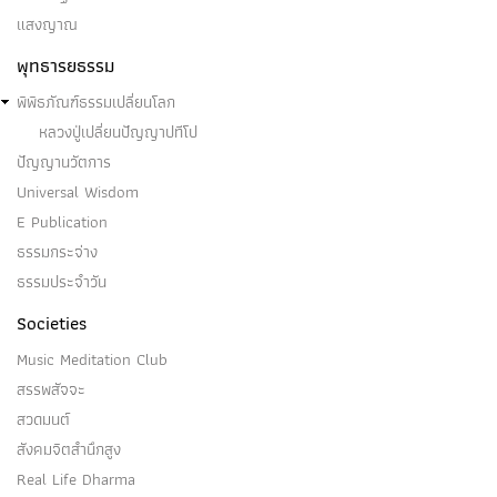
แสงญาณ
(๑) ทิฏฐิโยคะ เป็น ๑ ในโยคะ ๔ ประการ คือ - กาม
โยคะ ๑ - …
พุทธารยธรรม
พิพิธภัณฑ์ธรรมเปลี่ยนโลก
หลวงปู่เปลี่ยนปัญญาปทีโป
ปัญญานวัตการ
ทานมัย
Universal Wisdom
E Publication
ทานมัย - บุญสำเร็จด้วยการบริจาคทาน อ้างอิง:สังคีติ
ธรรมกระจ่าง
สูตร…
ธรรมประจำวัน
Societies
Music Meditation Club
สรรพสัจจะ
โทสกิญจนะ
สวดมนต์
สังคมจิตสำนึกสูง
โทสกิญจนะ - เครื่องกังวลคือโทสะ อ้างอิง:สังคีติสูตร…
Real Life Dharma