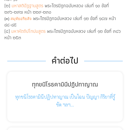
(๒)
มหาสติปัฏฐานสูตร
พระไตรปิฎกฉบับหลวง เล่มที่ ๑๐ ข้อที่
๒๙๖-๒๙๗ หน้า ๒๒๙-๒๓๐
พระไตรปิฎกฉบับหลวง เล่มที่ ๑๒ ข้อที่ ๑๔๗ หน้า
(๓)
สมุทัยอริยสัจ
๘๔-๘๕
(๔)
มหาหัตถิปโทปมสูตร
พระไตรปิฎกฉบับหลวง เล่มที่ ๑๒ ข้อที่ ๓๔๖
หน้า ๒๕๓
คำต่อไป
ทุกขนิโรธคามินีปฏิปทาญาณ
ทุกขนิโรธคามินีปฏิปทาญาณ เป็นไฉน ปัญญา กิริยาที่รู้
ชัด ฯลฯ…