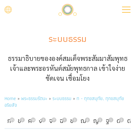
Skip
to
main
content
ระบบธรรม
ธรรมาธิบายขององค์สมเด็จพระสัมมาสัมพุทธ
เจ้าและพระอรหันต์สมัยพุทธกาล เข้าใจง่าย
ชัดเจน เชื่อมโยง
Breadcrumb
Home
พระธรรมรัตนะ
ระบบธรรม
ท - ทุกขสมุทัย, ทุกขสมุทัย
อริยสัจ
ก
ข
ค
ง
จ
ฉ
ช
ฌ
ญ
ฐ
ด
ต
25
3
14
1
17
1
3
8
3
1
3
7