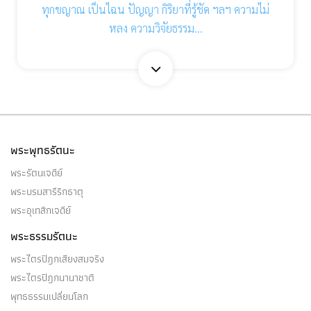
ทุกขญาณ เป็นไฉน ปัญญา กิริยาที่รู้ชัด ฯลฯ ความไม่
หลง ความวิจัยธรรม…
ทิพจักขุญาณ
ดู จุตูปปาตญาณ
พระพุทธรัตนะ
พระรัตนเจดีย์
พระบรมสารีริกธาตุ
พระอุเทสิกเจดีย์
ทุกเขอนัตตสัญญา
พระธรรมรัตนะ
(๑) ทุกเขอนัตตสัญญา อันภิกษุเจริญแล้ว กระทำให้มาก
พระไตรปิฎกเสียงสมจริง
ย่อมมีผลมาก…
พระไตรปิฎกนานาชาติ
พุทธธรรมเปลี่ยนโลก