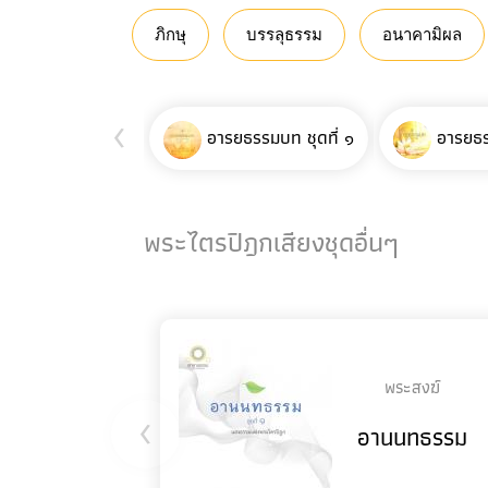
ภิกษุ
บรรลุธรรม
อนาคามิผล
‹
อารยธรรมบท ชุดที่ ๑
อารยธร
พระไตรปิฎกเสียงชุดอื่นๆ
พระสงฆ์
‹
อานนทธรรม