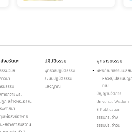
สังฆรัตนะ
ปฏิบัติธรรม
พุทธารยธรรม
ธรรมวินัย
พุทธวิธีปฏิบัติธรรม
พิพิธภัณฑ์ธรรมเปลี่ย
ฆภาวนา
ระบบปฏิบัติธรรม
หลวงปู่เปลี่ยนปั
ทีโป
าริยธรรม
แสงญาณ
ปัญญานวัตการ
งการถวายพระ
ปิฎก สร้างพระอริยะ
Universal Wisdom
พระศาสนา
E Publication
ุนเพื่อสงฆ์อาพาธ
ธรรมกระจ่าง
ณะ-สร้างศาสนสถาน
ธรรมประจำวัน