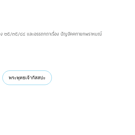
วง ๒๕/๓๕/๔๔ และอรรถกถาเรื่อง ปัญจัคคทายกพราหมณ์
พระพุทธเจ้ากัสสปะ