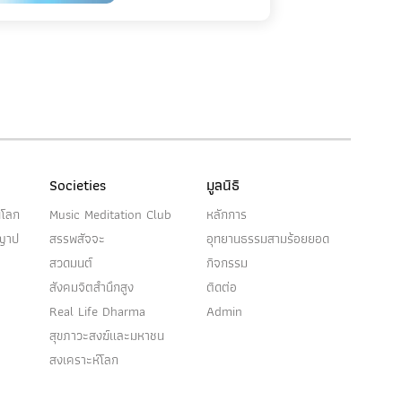
Societies
มูลนิธิ
นโลก
Music Meditation Club
หลักการ
ญญาป
สรรพสัจจะ
อุทยานธรรมสามร้อยยอด
สวดมนต์
กิจกรรม
สังคมจิตสำนึกสูง
ติดต่อ
Real Life Dharma
Admin
สุขภาวะสงฆ์และมหาชน
สงเคราะห์โลก