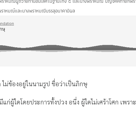
ราหมณ์ผู้ถวายทานอันเลิศในฐานะทั้ง ๕ และนางพราหมณี ปัญจัคคทายกพราหมณ
ยกพราหมณ์และนางพราหมณีบรรลุอนาคามิผล
ไม่ข้องอยู่ในนามรูป ชื่อว่าเป็นภิกษุ
ก่ผู้ใดโดยประการทั้งปวง อนึ่ง ผู้ใดไม่เศร้าโศก เพราะนาม