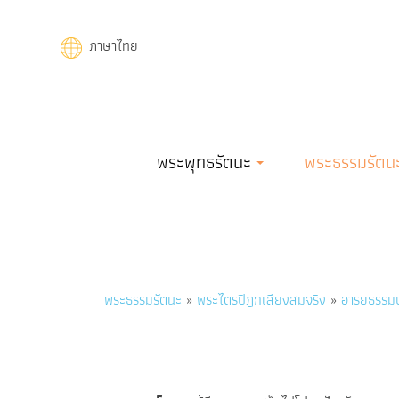
Skip
to
ภาษาไทย
main
content
Main
พระพุทธรัตนะ
พระธรรมรัตน
navigation
Breadcrumb
พระธรรมรัตนะ
พระไตรปิฎกเสียงสมจริง
อารยธรรมบท