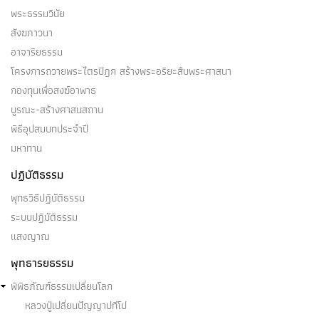
พระธรรมวินัย
สังฆภาวนา
อาจาริยธรรม
โครงการถวายพระไตรปิฎก สร้างพระอริยะสืบพระศาสนา
กองทุนเพื่อสงฆ์อาพาธ
บูรณะ-สร้างศาสนสถาน
พิธีอุปสมบทประจำปี
มหาทาน
ปฏิบัติธรรม
พุทธวิธีปฏิบัติธรรม
ระบบปฏิบัติธรรม
แสงญาณ
พุทธารยธรรม
พิพิธภัณฑ์ธรรมเปลี่ยนโลก
หลวงปู่เปลี่ยนปัญญาปทีโป