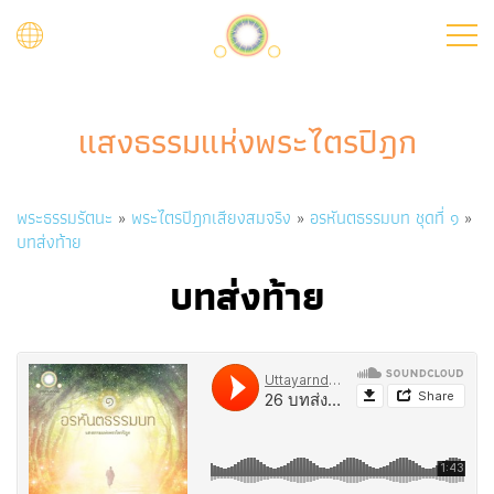
Skip
to
main
content
แสงธรรมแห่งพระไตรปิฎก
Breadcrumb
พระธรรมรัตนะ
พระไตรปิฎกเสียงสมจริง
อรหันตธรรมบท ชุดที่ ๑
บทส่งท้าย
บทส่งท้าย