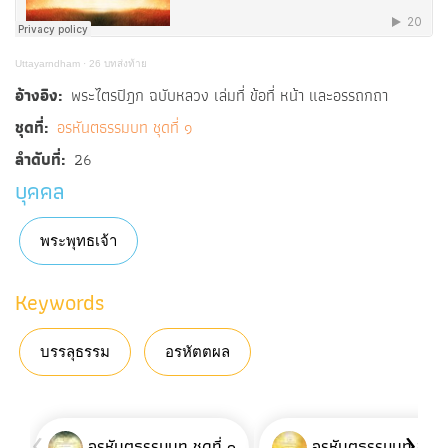
Uttayarndham
·
26 บทส่งท้าย
อ้างอิง
พระไตรปิฎก ฉบับหลวง เล่มที่ ข้อที่ หน้า และอรรถกถา
ชุดที่
อรหันตธรรมบท ชุดที่ ๑
ลำดับที่
26
บุคคล
พระพุทธเจ้า
Keywords
บรรลุธรรม
อรหัตตผล
‹
›
อรหันตธรรมบท ชุดที่ ๑
อรหันตธรรมบท ชุดที่