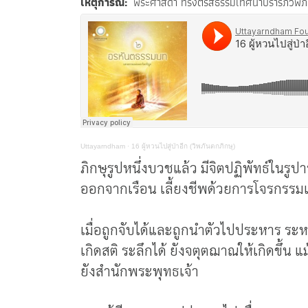
เหตุการณ์
พระศาสดา ทรงตรัสธรรมเทศนาปรารภวิพภันต
Uttayarndham
·
16 ผู้หวนไปสู่ป่าอีก (วิพภันตกภิกษุ)
ภิกษุรูปหนึ่งบวชแล้ว มีจิตปฏิพัทธ์ในรู
ออกจากเรือน เลี้ยงชีพด้วยการโจรกรรม
เมื่อถูกจับได้และถูกนำตัวไปประหาร ระ
เกิดสติ ระลึกได้ ยังจตุตฌาณให้เกิดขึ้น
ยังสำนักพระพุทธเจ้า