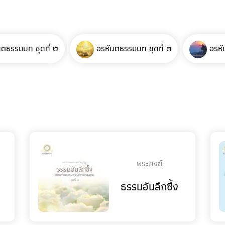
นตธรรมบท ชุดที่ ๒
อรหันตธรรมบท ชุดที่ ๓
อรหั
พระสงฆ์
ธรรมอันลึกซึ้ง