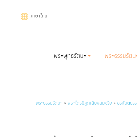
Skip
to
ภาษาไทย
main
content
Main
พระพุทธรัตนะ
พระธรรมรัตน
navigation
Breadcrumb
พระธรรมรัตนะ
พระไตรปิฎกเสียงสมจริง
อรหันตธรร