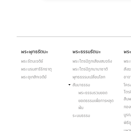
พระพุทธรัตนะ
พระธรรมรัตนะ
พระ
พระรัตนเจดีย์
พระไตรปิฎกเสียงสมจริง
พระ
พระบรมสารีริกธาตุ
พระไตรปิฎกนานาชาติ
สัง
พระอุเทสิกเจดีย์
พุทธธรรมเปลี่ยนโลก
อาจ
สัมมาธรรม
โคร
ไตร
พระธรรมรวบยอด
สืบ
ยอดธรรมเพื่อการหลุด
กองท
พ้น
บูร
ระบบธรรม
พิธี
มหา