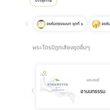
บรรลุธรรม
‹
อรหันตธรรมบท ชุดที่ ๑
อรหั
พระไตรปิฎกเสียงชุดอื่นๆ
พระสงฆ์
‹
อานนทธรรม