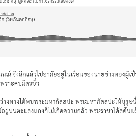
กภิกษุ ผู้สึกออกไปทำโจรกรรมเลี้ยงชีพ
ปารมณ์ จึงสึกแล้วไปอาศัยอยู่ในเรือนของนายช่างทองผู้เ
เพราะคบมิตรชั่ว
หว่างทางได้พบพระมหากัสสปะ พระมหากัสสปะให้บุรุษนั้นร
 แม้อยู่บนตะแลงแกงก็ไม่เกิดความกลัว พระราชาได้สดับแล้