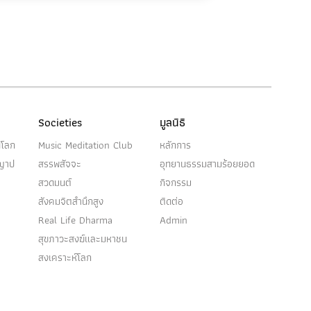
Societies
มูลนิธิ
นโลก
Music Meditation Club
หลักการ
ญญาป
สรรพสัจจะ
อุทยานธรรมสามร้อยยอด
สวดมนต์
กิจกรรม
สังคมจิตสำนึกสูง
ติดต่อ
Real Life Dharma
Admin
สุขภาวะสงฆ์และมหาชน
สงเคราะห์โลก