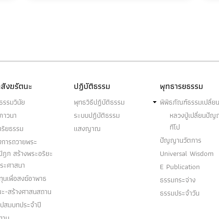
สังฆรัตนะ
ปฏิบัติธรรม
พุทธารยธรรม
ธรรมวินัย
พุทธวิธีปฏิบัติธรรม
พิพิธภัณฑ์ธรรมเปลี่ย
ฆภาวนา
ระบบปฏิบัติธรรม
หลวงปู่เปลี่ยนปั
ทีโป
าริยธรรม
แสงญาณ
ปัญญานวัตการ
งการถวายพระ
ปิฎก สร้างพระอริยะ
Universal Wisdom
พระศาสนา
E Publication
ุนเพื่อสงฆ์อาพาธ
ธรรมกระจ่าง
ณะ-สร้างศาสนสถาน
ธรรมประจำวัน
อุปสมบทประจำปี
ทาน