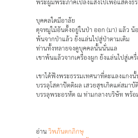
พระผู้มีพระภาคเปล่งแสงไปเพื่อแสดงธรรม
บุคคลใดมีอาลัย
ดุจหมู่ไม้อันตั้งอยู่ในป่า ออก (มา) แล้ว 
พ้นจากป่าแล้ว ยังแล่นไปสู่ป่าตามเดิม
ท่านทั้งหลายจงดูบุคคลนั้นนั่นแล
เขาพ้นแล้วจากเครื่องผูก ยังแล่นไปสู่เคร
เขาได้ฟังพระธรรมเทศนาที่ตะแลงแกงนั้น เ
บรรลุโสดาปัตติผล เสวยสุขเกิดแต่สมาบั
บรรลุพระอรหัต ณ ท่ามกลางบริษัท พร้
อ่าน
วิพภันตกภิกษุ