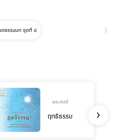
›
นตธรรมบท ชุดที่ ๔
พระสงฆ์
›
ฤทธิธรรม