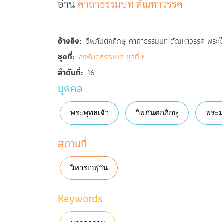
อ่าน
คาถาธรรมบท ตัณหาวรรค
อ้างอิง
วิพภันตกภิกษุ คาถาธรรมบท ตัณหาวรรค พระไต
ชุดที่
อรหันตธรรมบท ชุดที่ ๒
ลำดับที่
16
บุคคล
พระพุทธเจ้า
วิพภันตกภิกษุ
พระม
สถานที่
วิหารเวฬุวัน
Keywords