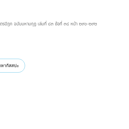
รปิฎก ฉบับมหามกุฏ เล่มที่ ๔๓ ข้อที่ ๓๔ หน้า ๒๙๐-๒๙๒
หากัสสปะ