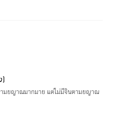
ง)
นามยญาณมากมาย แต่ไม่มีจินตามยญาณ