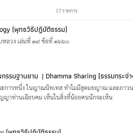
17 รายการ
logy (พุทธวิธีปฏิบัติธรรม)
ับหลวง เล่มที่ ๑๙ ข้อที่ ๑๖๖๐
ในกรรมฐานยาม | Dhamma Sharing (ธรรมกระจ่า
ระการหนึ่ง ในญาณนิทเทส ทำไมมีสุตมยญาณ และภาว
าท่านเฉียบคม เห็นในสิ่งที่น้อยคนนักจะเห็น
y (พุทธวิธีปฏิบัติธรรม)