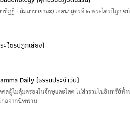
สัมมาทิฏฐิ - สัมมาวายามะ) เจตนาสูตรที่ ๒ พระไตรปิฎก 
พระไตรปิฎกเสียง)
 Dhamma Daily (ธรรมประจำวัน)
คลผู้ไม่คุ้มครองในจักษุและโสต ไม่สำรวมในอินทรีย์ทั้ง
่างไกลจากนิพพาน