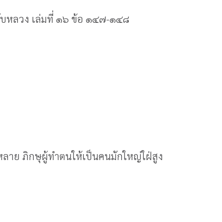
ฉบับหลวง เล่มที่ ๑๖ ข้อ ๑๔๗-๑๔๘
หลาย ภิกษุผู้ทำตนให้เป็นคนมักใหญ่ใฝ่สูง