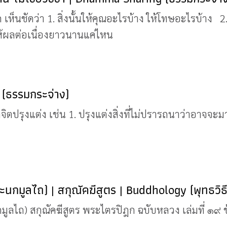
 เห็นชัดว่า 1. สิ่งนั้นให้คุณอะไรบ้าง ให้โทษอะไรบ้าง 
้ผลต่อเนื่องยาวนานแค่ไหน
 (ธรรมกระจ่าง)
ตปรุงแต่ง เช่น 1. ปรุงแต่งสิ่งที่ไม่ปรารถนาว่าอาจจะมา
และนกมูลไถ) | สกุณัคฆีสูตร | Buddhology (พุทธวิธ
นกมูลไถ) สกุณัคฆีสูตร พระไตรปิฎก ฉบับหลวง เล่มที่ ๑