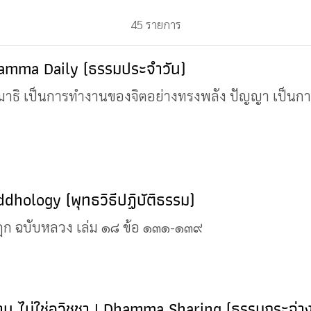
45 รายการ
amma Daily (ธรรมประจำวัน)
มาธิ เป็นการทำงานของจิตอย่างทรงพลัง ปัญญา เป็นก
Buddhology (พุทธวิธีปฏิบัติธรรม)
รปิฎก ฉบับหลวง เล่ม ๑๘ ข้อ ๑๓๑-๑๓๙
งาน ไม่ใช่อวิชชา | Dhamma Sharing (ธรรมกระจ่า