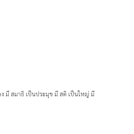
 มี สมาธิ เป็นประมุข มี สติ เป็นใหญ่ มี