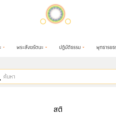
ะ
พระสังฆรัตนะ
ปฏิบัติธรรม
พุทธารยธ
สติ