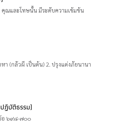
2. คุณและโทษนั้น มีระดับความเข้มข้น
หา (กลัวผี เป็นต้น) 2. ปรุงแต่งภัยนานา
ีปฏิบัติธรรม)
๙ ข้อ ๖๙๘-๗๐๐