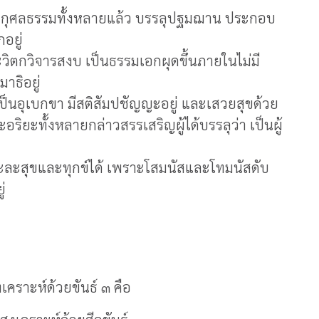
กอกุศลธรรมทั้งหลายแล้ว บรรลุปฐมฌาน ประกอบ
กอยู่
ะวิตกวิจารสงบ เป็นธรรมเอกผุดขึ้นภายในไม่มี
มาธิอยู่
ิตเป็นอุเบกขา มีสติสัมปชัญญะอยู่ และเสวยสุขด้วย
ิยะทั้งหลายกล่าวสรรเสริญผู้ได้บรรลุว่า เป็นผู้
พราะละสุขและทุกข์ได้ เพราะโสมนัสและโทมนัสดับ
ู่
คราะห์ด้วยขันธ์ ๓ คือ