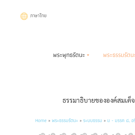
Skip
to
ภาษาไทย
main
content
Main
พระพุทธรัตนะ
พระธรรมรัตน
navigation
ธรรมาธิบายขององค์สมเด็จพ
Breadcrumb
Home
พระธรรมรัตนะ
ระบบธรรม
ม - มรรค ๘, อร