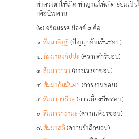
ทำดวงตาให้เกิด ทำญาณให้เกิด ย่อมเป็นไปเ
เพื่อนิพพาน
(๒) อริยมรรค มีองค์ ๘ คือ
๑.
สัมมาทิฏฐิ
(ปัญญาอันเห็นชอบ)
๒.
สัมมาสังกัปปะ
(ความดำริชอบ)
๓.
สัมมาวาจา
(การเจรจาชอบ)
๔.
สัมมากัมมันตะ
(การงานชอบ)
๕.
สัมมาอาชีวะ
(การเลี้ยงชีพชอบ)
๖.
สัมมาวายามะ
(ความเพียรชอบ)
๗.
สัมมาสติ
(ความรำลึกชอบ)