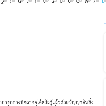
ฐ
ด
ต
ถ
ท
ธ
น
บ
ป
ผ
พ
ภ
ม
1
3
7
3
30
19
12
1
34
3
12
12
2
ทาสายกลางที่ตถาคตได้ตรัสรู้แล้วด้วยปัญญาอันยิ่ง