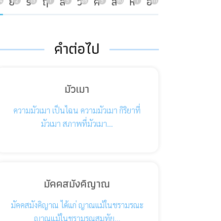
ย
ร
ฤ
ล
ว
ศ
ส
ห
อ
4
2
13
1
5
26
5
80
1
111
คำต่อไป
มัวเมา
ความมัวเมา เป็นไฉน ความมัวเมา กิริยาที่
มัวเมา สภาพที่มัวเมา…
มัคคสมังคิญาณ
มัคคสมังคิญาณ ได้แก่ ญาณแม้ในชรามรณะ
ญาณแม้ในชรามรณสมุทัย…