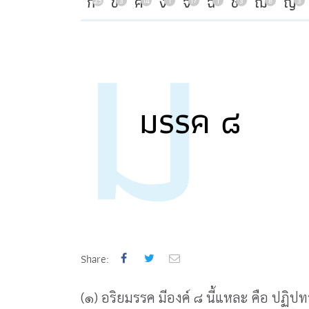
ม
ก
ข
ค
ง
จ
ฉ
ช
ฌ
ญ
25
3
14
1
17
1
3
8
3
มรรค ๘
Share:
(๑) อริยมรรค มีองค์ ๘ นี้แหละ คือ ปฏิป