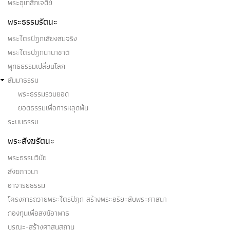
พระอุเทสิกเจดีย์
พระธรรมรัตนะ
มิจฉัตตะ ๑๐
พระไตรปิฎกเสียงสมจริง
ดู สัมมัตตะ ๑๐
พระไตรปิฎกนานาชาติ
พุทธธรรมเปลี่ยนโลก
สัมมาธรรม
พระธรรมรวบยอด
ยอดธรรมเพื่อการหลุดพ้น
มาตุคาม
ระบบธรรม
กำลังของสตรี (๑) กำลังของมาตุคาม ๕ ประการนี้ กำลัง
พระสังฆรัตนะ
คือรูป ๑…
พระธรรมวินัย
สังฆภาวนา
อาจาริยธรรม
โครงการถวายพระไตรปิฎก สร้างพระอริยะสืบพระศาสนา
มรณสัญญา
กองทุนเพื่อสงฆ์อาพาธ
บูรณะ-สร้างศาสนสถาน