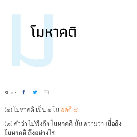
ม
โมหาคติ
Share:
(๑) โมหาคติ เป็น ๑ ใน
อคติ ๔
(๒) คำว่า ไม่พึงถึง
โมหาคติ
นั้น ความว่า
เมื่อถึง
โมหาคติ ถึงอย่างไร