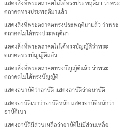
แสดงสิ่งที่พระตถาคตไม่ได้ทรงประพฤติมา ว่าพระ
ตถาคตทรงประพฤติมาแล้ว
แสดงสิ่งที่พระตถาคตทรงประพฤติมาแล้ว ว่าพระ
ตถาคตไม่ได้ทรงประพฤติมา
แสดงสิ่งที่พระตถาคตไม่ได้ทรงบัญญัติว่าพระ
ตถาคตทรงบัญญัติแล้ว
แสดงสิ่งที่พระตถาคตทรงบัญญัติแล้ว ว่าพระ
ตถาคตไม่ได้ทรงบัญญัติ
แสดงอนาบัติว่าอาบัติ แสดงอาบัติว่าอนาบัติ
แสดงอาบัติเบาว่าอาบัติหนัก แสดงอาบัติหนักว่า
อาบัติเบา
แสดงอาบัติมีส่วนเหลือว่าอาบัติไม่มีส่วนเหลือ