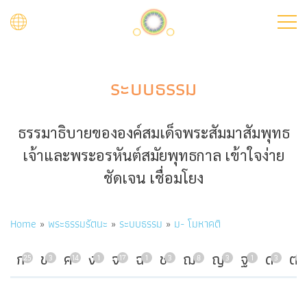
Skip
to
main
content
ระบบธรรม
ธรรมาธิบายขององค์สมเด็จพระสัมมาสัมพุทธ
เจ้าและพระอรหันต์สมัยพุทธกาล เข้าใจง่าย
ชัดเจน เชื่อมโยง
Breadcrumb
Home
พระธรรมรัตนะ
ระบบธรรม
ม- โมหาคติ
ก
ข
ค
ง
จ
ฉ
ช
ฌ
ญ
ฐ
ด
ต
25
3
14
1
17
1
3
8
3
1
3
7