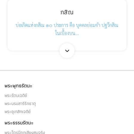
กสิณ
บ่อเกิดแห่งกสิณ ๑๐ ประการ คือ บุคคลย่อมจำ ปฐวีกสิณ
ในเบื้องบน…
กรานกฐิน
เราอนุญาตภิกษุทั้งหลายผู้จำพรรษาแล้วได้กรานกฐิน
พระพุทธรัตนะ
อานิสงส์ ๕…
พระรัตนเจดีย์
พระบรมสารีริกธาตุ
พระอุเทสิกเจดีย์
พระธรรมรัตนะ
กามโยคะ
พระไตรปิฎกเสียงสมจริง