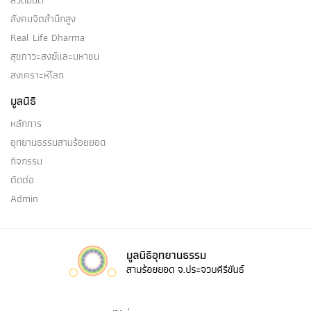
สวดมนต์
สังคมจิตสำนึกสูง
กายเบา
Real Life Dharma
สุขภาวะสงฆ์และมหาชน
กายลหุตา มีในสมัยนั้น เป็นไฉน?ความเบา ความ
สงเคราะห์โลก
รวดเร็ว ความไม่เชื่องช้า…
มูลนิธิ
หลักการ
อุทยานธรรมสามร้อยยอด
กายปัสสัทธิ
กิจกรรม
ติดต่อ
กายปัสสัทธิ มีในสมัยนั้น เป็นไฉน?การสงบ การสงบ
Admin
ระงับ กิริยาที่สงบระงับ…
กายสักขี