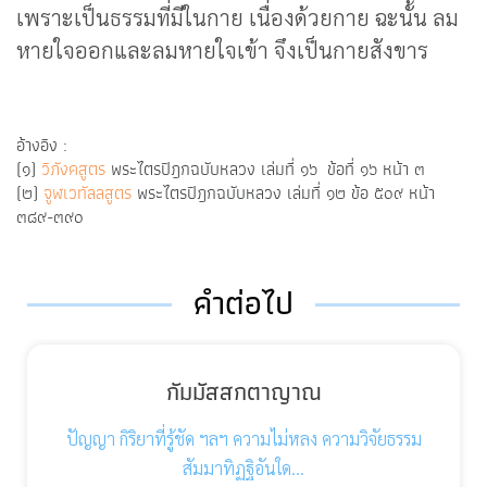
เพราะเป็นธรรมที่มีในกาย เนื่องด้วยกาย ฉะนั้น ลม
หายใจออกและลมหายใจเข้า จึงเป็นกายสังขาร
อ้างอิง :
(๑)
วิภังคสูตร
พระไตรปิฎกฉบับหลวง เล่มที่ ๑๖ ข้อที่ ๑๖ หน้า ๓
(๒)
จูฬเวทัลลสูตร
พระไตรปิฎกฉบับหลวง เล่มที่ ๑๒ ข้อ ๕๐๙ หน้า
๓๘๙-๓๙๐
คำต่อไป
กัมมัสสกตาญาณ
ปัญญา กิริยาที่รู้ชัด ฯลฯ ความไม่หลง ความวิจัยธรรม
สัมมาทิฏฐิอันใด…