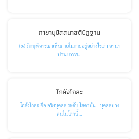
กายานุปัสสนาสติปัฏฐาน
(๑) ภิกษุพิจารณาเห็นกายในกายอยู่อย่างไรเล่า อานา
ปานบรรพ…
โกลังโกละ
โกลังโกละ คือ อริยบุคคล ระดับ โสดาบัน - บุคคลบาง
คนในโลกนี้…