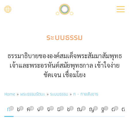
Skip
to
main
content
ระบบธรรม
ธรรมาธิบายขององค์สมเด็จพระสัมมาสัมพุทธ
เจ้าและพระอรหันต์สมัยพุทธกาล เข้าใจง่าย
ชัดเจน เชื่อมโยง
Breadcrumb
Home
พระธรรมรัตนะ
ระบบธรรม
ก - กายสังขาร
ก
ข
ค
ง
จ
ฉ
ช
ฌ
ญ
ฐ
ด
ต
25
3
14
1
17
1
3
8
3
1
3
7