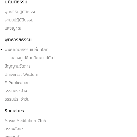
ปฏิบัติธรรม
พุทธวิธีปฏิบัติธรรม
ระบบปฏิบัติธรรม
แสงญาณ
กัลยาณมิตตตา
พุทธารยธรรม
กัลยาณมิตตตา เป็นไฉน?บุคคลเหล่าใด เป็นคนมีศรัทธา
พิพิธภัณฑ์ธรรมเปลี่ยนโลก
มีศีล เป็นพหูสูต…
หลวงปู่เปลี่ยนปัญญาปทีโป
ปัญญานวัตการ
Universal Wisdom
E Publication
กถาวัตถุ
ธรรมกระจ่าง
ธรรมประจำวัน
(๑) กถาวัตถุ ๓ อย่าง คือ พูดถ้อยคำปรารภถึงอดีตกาล
Societies
ว่า…
Music Meditation Club
สรรพสัจจะ