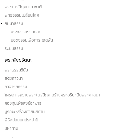
(๑) กามโยคะ เป็น ๑ ในโยคะ ๔ ประการคือ - กามโยคะ
พระไตรปิฎกนานาชาติ
๑ - …
พุทธธรรมเปลี่ยนโลก
สัมมาธรรม
พระธรรมรวบยอด
ยอดธรรมเพื่อการหลุดพ้น
ระบบธรรม
กังขา
พระสังฆรัตนะ
๑. ปรารภกาลที่ล่วงไปแล้วนานๆ แล้วสงสัย เคลือบ
พระธรรมวินัย
แคลง ไม่เชื่อลงไปได้…
สังฆภาวนา
อาจาริยธรรม
โครงการถวายพระไตรปิฎก สร้างพระอริยะสืบพระศาสนา
กองทุนเพื่อสงฆ์อาพาธ
กามาสวะ
บูรณะ-สร้างศาสนสถาน
พิธีอุปสมบทประจำปี
(๑) กามาสวะ เป็น ๑ ใน อาสวะ ๔ คือ กามาสวะ ภวา
มหาทาน
สวะ ทิฏฐาสวะ…