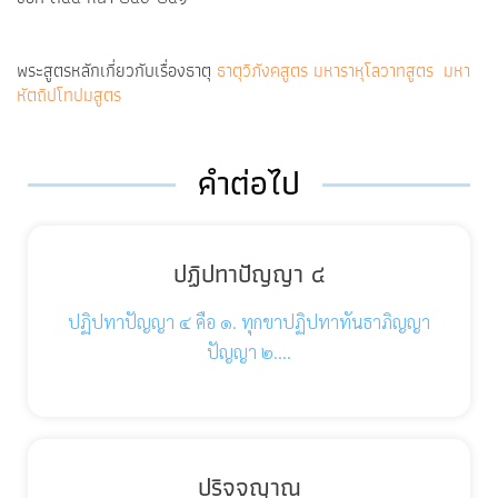
พระสูตรหลักเกี่ยวกับเรื่องธาตุ
ธาตุวิภังคสูตร
มหาราหุโลวาทสูตร
มหา
หัตถิปโทปมสูตร
คำต่อไป
ปฏิปทาปัญญา ๔
ปฏิปทาปัญญา ๔ คือ ๑. ทุกขาปฏิปทาทันธาภิญญา
ปัญญา ๒.…
ปริจจญาณ