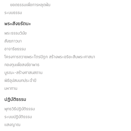
ยอดธรรมเพื่อการหลุดพ้น
ระบบธรรม
ปรักกมธาตุ
พระสังฆรัตนะ
ปรักกมธาตุ ความเพียรเป็นเครื่องก้าวไปข้างหน้า…
พระธรรมวินัย
สังฆภาวนา
อาจาริยธรรม
โครงการถวายพระไตรปิฎก สร้างพระอริยะสืบพระศาสนา
ปฏิภาณ
กองทุนเพื่อสงฆ์อาพาธ
บูรณะ-สร้างศาสนสถาน
บุคคลมีปฏิภาณ ๓ จำพวก คือ บุคคลมีปฏิภาณเพราะ
พิธีอุปสมบทประจำปี
ปริยัติ ๑ …
มหาทาน
ปฏิบัติธรรม
พุทธวิธีปฏิบัติธรรม
ระบบปฏิบัติธรรม
ปฐมฌาณ
แสงญาณ