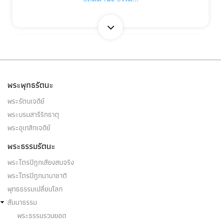
ปัจจัย ๒๔
ปัจจัย ๒๔ ๑. เหตุปัจจัย เหตุปัจจัย คือ (เหตุ โลภะ โทสะ
พระพุทธรัตนะ
โมหะ อโลภะ…
พระรัตนเจดีย์
พระบรมสารีริกธาตุ
พระอุเทสิกเจดีย์
พระธรรมรัตนะ
ปฏิสังขานพละ
พระไตรปิฎกเสียงสมจริง
ก็ปฏิสังขานพละเป็นไฉน บุคคลบางคนในโลกนี้ ย่อม
พระไตรปิฎกนานาชาติ
พิจารณาดังนี้ว่า…
พุทธธรรมเปลี่ยนโลก
สัมมาธรรม
พระธรรมรวบยอด