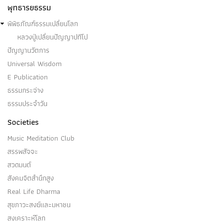
(๑) ปฐมฌาน หรือฌาณ ๑ เป็นหนึ่งในรูปฌาณ ๔ …
พุทธารยธรรม
พิพิธภัณฑ์ธรรมเปลี่ยนโลก
หลวงปู่เปลี่ยนปัญญาปทีโป
ปัญญานวัตการ
ปุญญาภิสังขาร
Universal Wisdom
E Publication
ปุญญาภิสังขาร - อภิสังขารคือบุญ อ้างอิง:สังคีติสูตร…
ธรรมกระจ่าง
ธรรมประจำวัน
Societies
Music Meditation Club
ปัคคาหะ
สรรพสัจจะ
สวดมนต์
(๑) ปัคคาหะ มีในสมัยนั้น เป็นไฉน การปรารภความ
สังคมจิตสำนึกสูง
เพียรทางใจ…
Real Life Dharma
สุขภาวะสงฆ์และมหาชน
สงเคราะห์โลก