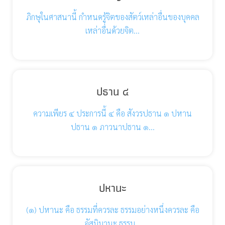
ภิกษุในศาสนานี้ กำหนดรู้จิตของสัตว์เหล่าอื่นของบุคคล
เหล่าอื่นด้วยจิต…
ปธาน ๔
ความเพียร ๔ ประการนี้ ๔ คือ สังวรปธาน ๑ ปหาน
ปธาน ๑ ภาวนาปธาน ๑…
ปหานะ
(๑) ปหานะ คือ ธรรมที่ควรละ ธรรมอย่างหนึ่งควรละ คือ
อัสมิมานะ ธรรม…