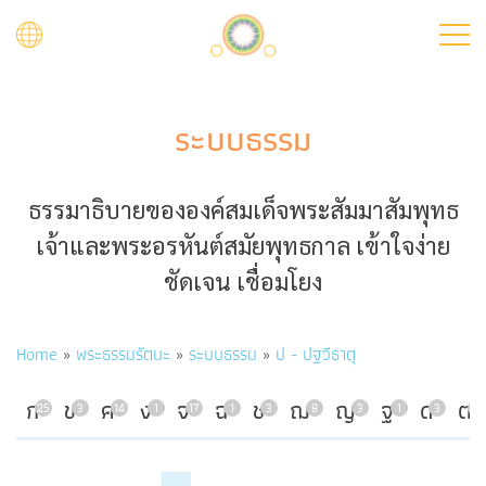
Skip
to
main
content
ระบบธรรม
ธรรมาธิบายขององค์สมเด็จพระสัมมาสัมพุทธ
เจ้าและพระอรหันต์สมัยพุทธกาล เข้าใจง่าย
ชัดเจน เชื่อมโยง
Breadcrumb
Home
พระธรรมรัตนะ
ระบบธรรม
ป - ปฐวีธาตุ
ก
ข
ค
ง
จ
ฉ
ช
ฌ
ญ
ฐ
ด
ต
25
3
14
1
17
1
3
8
3
1
3
7