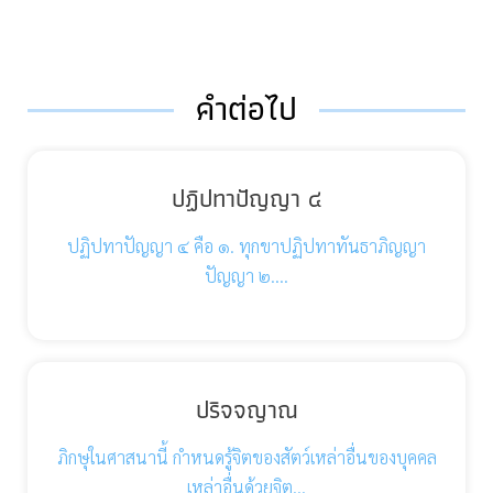
คำต่อไป
ปฏิปทาปัญญา ๔
ปฏิปทาปัญญา ๔ คือ ๑. ทุกขาปฏิปทาทันธาภิญญา
ปัญญา ๒.…
ปริจจญาณ
ภิกษุในศาสนานี้ กำหนดรู้จิตของสัตว์เหล่าอื่นของบุคคล
เหล่าอื่นด้วยจิต…