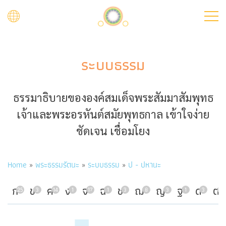
Skip
to
main
content
ระบบธรรม
ธรรมาธิบายขององค์สมเด็จพระสัมมาสัมพุทธ
เจ้าและพระอรหันต์สมัยพุทธกาล เข้าใจง่าย
ชัดเจน เชื่อมโยง
Breadcrumb
Home
พระธรรมรัตนะ
ระบบธรรม
ป - ปหานะ
ก
ข
ค
ง
จ
ฉ
ช
ฌ
ญ
ฐ
ด
ต
25
3
14
1
17
1
3
8
3
1
3
7