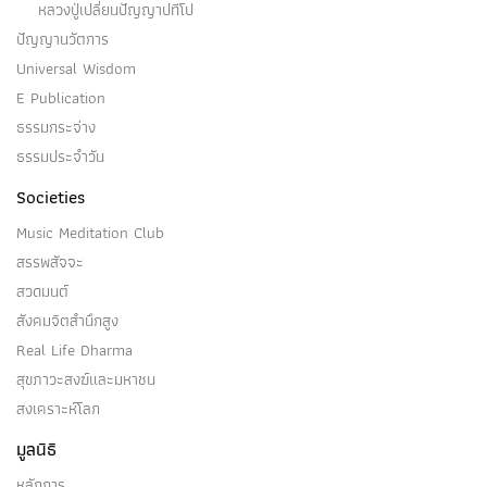
หลวงปู่เปลี่ยนปัญญาปทีโป
ปัคคาหะ
ปัญญานวัตการ
Universal Wisdom
(๑) ปัคคาหะ มีในสมัยนั้น เป็นไฉน การปรารภความ
E Publication
เพียรทางใจ…
ธรรมกระจ่าง
ธรรมประจำวัน
Societies
Music Meditation Club
ปฏิญญาตกรณะ
สรรพสัจจะ
สวดมนต์
ปฏิญญาตกรณะ เป็นหนึ่งในอธิกรณ์สมถะ ๗ อย่าง…
สังคมจิตสำนึกสูง
Real Life Dharma
สุขภาวะสงฆ์และมหาชน
สงเคราะห์โลก
ปาปมิตตตา
มูลนิธิ
ปาปมิตตตา เป็นไฉน?บุคคลเหล่าใด เป็นคนไม่มีศรัทธา
หลักการ