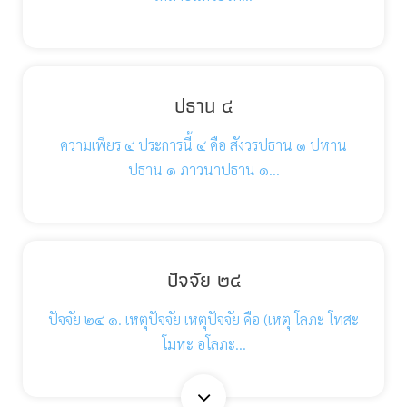
ปธาน ๔
ความเพียร ๔ ประการนี้ ๔ คือ สังวรปธาน ๑ ปหาน
ปธาน ๑ ภาวนาปธาน ๑…
ปัจจัย ๒๔
ปัจจัย ๒๔ ๑. เหตุปัจจัย เหตุปัจจัย คือ (เหตุ โลภะ โทสะ
โมหะ อโลภะ…