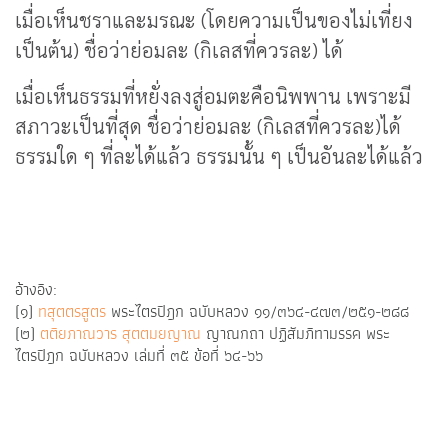
เมื่อเห็นชราและมรณะ (โดยความเป็นของไม่เที่ยง
เป็นต้น) ชื่อว่าย่อมละ (กิเลสที่ควรละ) ได้
เมื่อเห็นธรรมที่หยั่งลงสู่อมตะคือนิพพาน เพราะมี
สภาวะเป็นที่สุด ชื่อว่าย่อมละ (กิเลสที่ควรละ)ได้
ธรรมใด ๆ ที่ละได้แล้ว ธรรมนั้น ๆ เป็นอันละได้แล้ว
อ้างอิง:
(๑)
ทสุตตรสูตร
พระไตรปิฎก ฉบับหลวง ๑๑/๓๖๔-๔๗๓/๒๕๑-๒๘๘
(๒)
ตติยภาณวาร
สุตตมยญาณ
ญาณกถา ปฏิสัมภิทามรรค พระ
ไตรปิฎก ฉบับหลวง เล่มที่ ๓๕ ข้อที่ ๖๔-๖๖