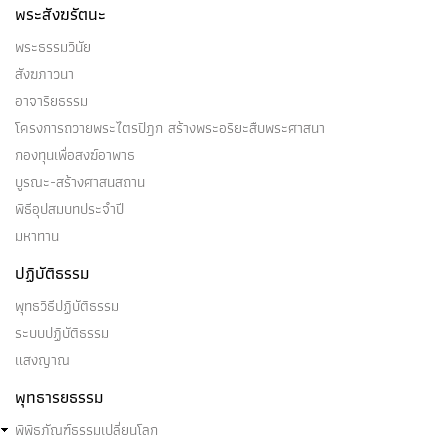
บุคคลมีปฏิภาณ ๓ จำพวก คือ บุคคลมีปฏิภาณเพราะ
พระสังฆรัตนะ
ปริยัติ ๑ …
พระธรรมวินัย
สังฆภาวนา
อาจาริยธรรม
โครงการถวายพระไตรปิฎก สร้างพระอริยะสืบพระศาสนา
ปฐมฌาณ
กองทุนเพื่อสงฆ์อาพาธ
บูรณะ-สร้างศาสนสถาน
(๑) ปฐมฌาน หรือฌาณ ๑ เป็นหนึ่งในรูปฌาณ ๔ …
พิธีอุปสมบทประจำปี
มหาทาน
ปฏิบัติธรรม
พุทธวิธีปฏิบัติธรรม
ปุญญาภิสังขาร
ระบบปฏิบัติธรรม
แสงญาณ
ปุญญาภิสังขาร - อภิสังขารคือบุญ อ้างอิง:สังคีติสูตร…
พุทธารยธรรม
พิพิธภัณฑ์ธรรมเปลี่ยนโลก