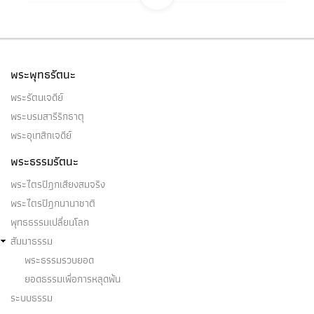
ปฏิสังขานพละ
ก็ปฏิสังขานพละเป็นไฉน บุคคลบางคนในโลกนี้ ย่อม
พระพุทธรัตนะ
พิจารณาดังนี้ว่า…
พระรัตนเจดีย์
พระบรมสารีริกธาตุ
พระอุเทสิกเจดีย์
พระธรรมรัตนะ
ปรักกมธาตุ
พระไตรปิฎกเสียงสมจริง
ปรักกมธาตุ ความเพียรเป็นเครื่องก้าวไปข้างหน้า…
พระไตรปิฎกนานาชาติ
พุทธธรรมเปลี่ยนโลก
สัมมาธรรม
พระธรรมรวบยอด
ยอดธรรมเพื่อการหลุดพ้น
ปฏิภาณ
ระบบธรรม