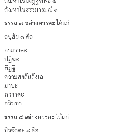
ตัณหาในโผฏฐัพพะ ๑
ตัณหาในธรรมารมณ์ ๑
ธรรม ๗ อย่างควรละ
ได้แก่
อนุสัย ๗ คือ
กามราคะ
ปฏิฆะ
ทิฏฐิ
ความสงสัยลังเล
มานะ
ภวราคะ
อวิชชา
ธรรม ๘ อย่างควรละ
ได้แก่
มิจฉัตตะ ๘ คือ